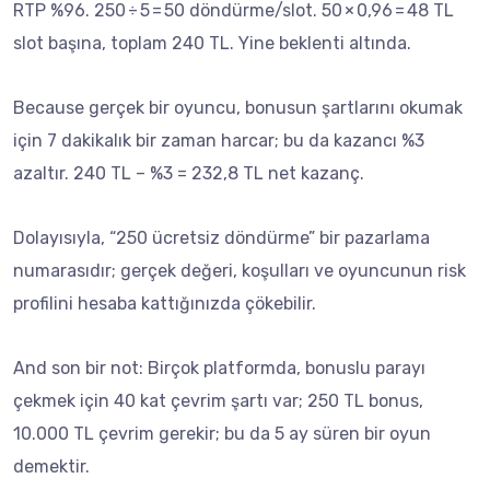
RTP %96. 250 ÷ 5 = 50 döndürme/slot. 50 × 0,96 = 48 TL
slot başına, toplam 240 TL. Yine beklenti altında.
Because gerçek bir oyuncu, bonusun şartlarını okumak
için 7 dakikalık bir zaman harcar; bu da kazancı %3
azaltır. 240 TL – %3 = 232,8 TL net kazanç.
Dolayısıyla, “250 ücretsiz döndürme” bir pazarlama
numarasıdır; gerçek değeri, koşulları ve oyuncunun risk
profilini hesaba kattığınızda çökebilir.
And son bir not: Birçok platformda, bonuslu parayı
çekmek için 40 kat çevrim şartı var; 250 TL bonus,
10.000 TL çevrim gerekir; bu da 5 ay süren bir oyun
demektir.