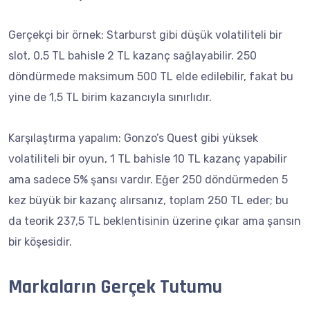
Gerçekçi bir örnek: Starburst gibi düşük volatiliteli bir
slot, 0,5 TL bahisle 2 TL kazanç sağlayabilir. 250
döndürmede maksimum 500 TL elde edilebilir, fakat bu
yine de 1,5 TL birim kazancıyla sınırlıdır.
Karşılaştırma yapalım: Gonzo’s Quest gibi yüksek
volatiliteli bir oyun, 1 TL bahisle 10 TL kazanç yapabilir
ama sadece 5% şansı vardır. Eğer 250 döndürmeden 5
kez büyük bir kazanç alırsanız, toplam 250 TL eder; bu
da teorik 237,5 TL beklentisinin üzerine çıkar ama şansın
bir köşesidir.
Markaların Gerçek Tutumu