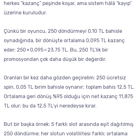
herkes “kazanç” peşinde koşar, ama sistem hâlâ “kayıp”
üzerine kuruludur.
Çünkü bir oyuncu, 250 döndürmeyi 0,10 TL bahisle
oynadığında, bir dönüşte ortalama 0,095 TL kazanç
eder; 250 × 0,095 = 23,75 TL. Bu, 250 TL’lik bir
promosyondan çok daha düşük bir değerdir.
Oranları bir kez daha gözden geçirelim: 250 ücretsiz
spin, 0,05 TL birim bahisle oynanır; toplam bahis 12,5 TL.
Ortalama geri dönüş %95 olduğu için net kazanç 11,875
TL olur; bu da 12,5 TL’yi neredeyse kırar.
But bir başka örnek: 5 farklı slot arasında eşit dağıtılmış
250 döndürme; her slotun volatilitesi farklı; ortalama