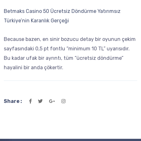
Betmaks Casino 50 Ücretsiz Döndürme Yatırımsız
Türkiye’nin Karanlık Gerçeği
Because bazen, en sinir bozucu detay bir oyunun çekim
sayfasındaki 0,5 pt fontlu “minimum 10 TL” uyarısıdır.
Bu kadar ufak bir ayrıntı, tüm “ücretsiz döndürme”
hayalini bir anda çökertir.
Share :