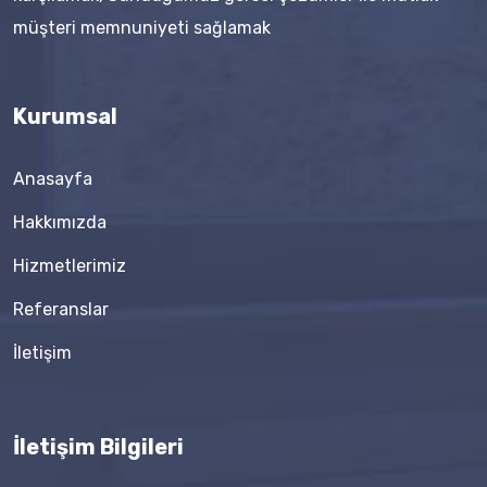
müşteri memnuniyeti sağlamak
Kurumsal
Anasayfa
Hakkımızda
Hizmetlerimiz
Referanslar
İletişim
İletişim Bilgileri