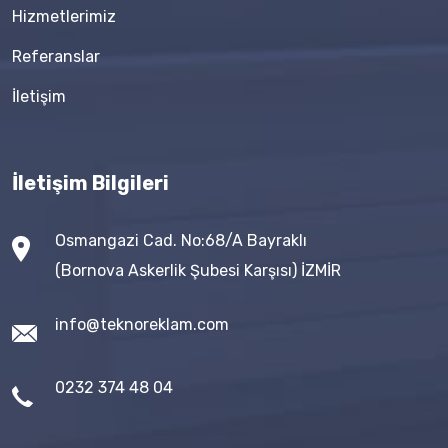
Hizmetlerimiz
Referanslar
İletişim
İletişim Bilgileri
Osmangazi Cad. No:68/A Bayraklı
(Bornova Askerlik Şubesi Karşısı) İZMİR
info@teknoreklam.com
0232 374 48 04