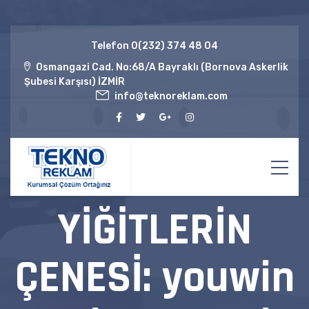
Telefon
0(232) 374 48 04
Osmangazi Cad. No:68/A Bayraklı (Bornova Askerlik
Şubesi Karşısı) İZMİR
info@teknoreklam.com
YİĞİTLERİN
ÇENESİ: youwin