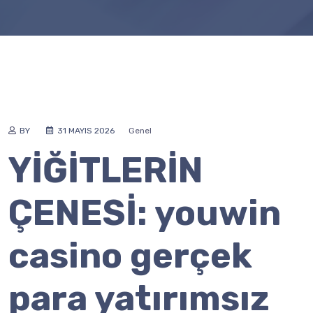
BY
31 MAYIS 2026
Genel
YİĞİTLERİN
ÇENESİ: youwin
casino gerçek
para yatırımsız