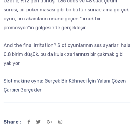
Özetle, %12 geri dönüş, 1.85 odds ve 48 saat çekim
süresi, bir poker masası gibi bir bütün sunar; ama gerçek
oyun, bu rakamların önüne geçen “örnek bir
promosyon”ın gölgesinde gerçekleşir.
And the final irritation? Slot oyunlarının ses ayarları hala
0.8 birim düşük, bu da kulak zarlarınızı bir çakmak gibi
yakıyor.
Slot makine oyna: Gerçek Bir Köhneci İçin Yalanı Çözen
Çarpıcı Gerçekler
Share :