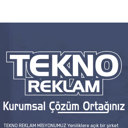
TEKNO REKLAM MİSYONUMUZ Yeniliklere açık bir şirket