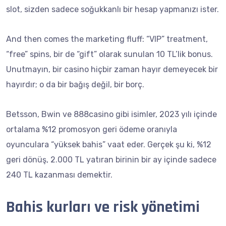
slot, sizden sadece soğukkanlı bir hesap yapmanızı ister.
And then comes the marketing fluff: “VIP” treatment,
“free” spins, bir de “gift” olarak sunulan 10 TL’lik bonus.
Unutmayın, bir casino hiçbir zaman hayır demeyecek bir
hayırdır; o da bir bağış değil, bir borç.
Betsson, Bwin ve 888casino gibi isimler, 2023 yılı içinde
ortalama %12 promosyon geri ödeme oranıyla
oyunculara “yüksek bahis” vaat eder. Gerçek şu ki, %12
geri dönüş, 2.000 TL yatıran birinin bir ay içinde sadece
240 TL kazanması demektir.
Bahis kurları ve risk yönetimi