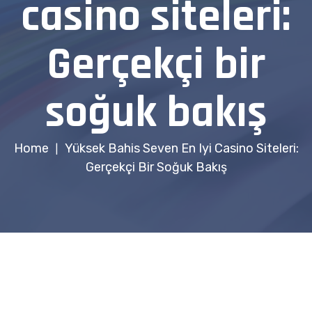
casino siteleri:
Gerçekçi bir
soğuk bakış
Home
Yüksek Bahis Seven En Iyi Casino Siteleri:
|
Gerçekçi Bir Soğuk Bakış