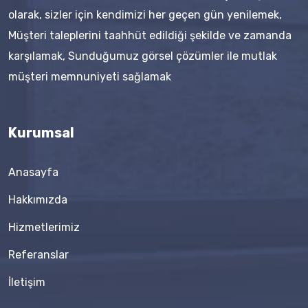
olarak, sizler için kendimizi her geçen gün yenilemek,
Müşteri taleplerini taahhüt edildiği şekilde ve zamanda
karşılamak, Sunduğumuz görsel çözümler ile mutlak
müşteri memnuniyeti sağlamak
Kurumsal
Anasayfa
Hakkımızda
Hizmetlerimiz
Referanslar
İletişim