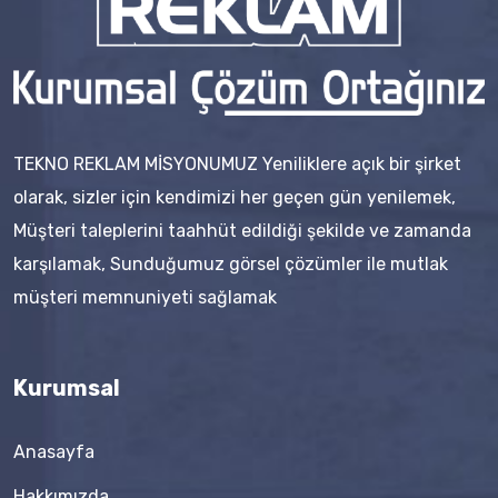
TEKNO REKLAM MİSYONUMUZ Yeniliklere açık bir şirket
olarak, sizler için kendimizi her geçen gün yenilemek,
Müşteri taleplerini taahhüt edildiği şekilde ve zamanda
karşılamak, Sunduğumuz görsel çözümler ile mutlak
müşteri memnuniyeti sağlamak
Kurumsal
Anasayfa
Hakkımızda