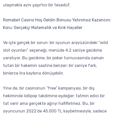
ulaşmakla aynı şaşırtıcı bir tesadüf.
Romabet Casino Hoş Geldin Bonusu Yatırımsız Kazancını
Koru: Gerçekçi Matematik ve Kırık Hayaller
Ve işte gerçek bir sorun: bir oyunun arayüzündeki “wild
slot oyunları” seçeneği, menüde 4.2 saniye gecikme
yaratıyor. Bu gecikme, bir poker turnuvasında zaman
tutan bir hakemin saatine benzer; bir saniye fark,
binlerce lira kaybına dönüşebilir.
Yine de, bir casinonun “free” kampanyası, bir diş
hekiminde lollipop takdimine eşdeğer; tatmin edici bir
tat verir ama gerçekte ağrıyı hafifletmez. Bu, bir
oyuncunun 2022’de 45.000 TL kaybetmesiyle, sadece