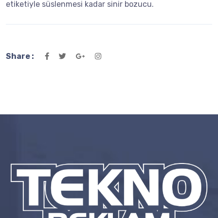
etiketiyle süslenmesi kadar sinir bozucu.
Share :