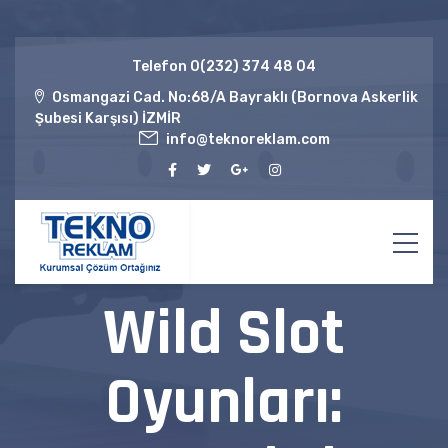
Telefon
0(232) 374 48 04
Osmangazi Cad. No:68/A Bayraklı (Bornova Askerlik
Şubesi Karşısı) İZMİR
info@teknoreklam.com
Wild Slot
Oyunları: