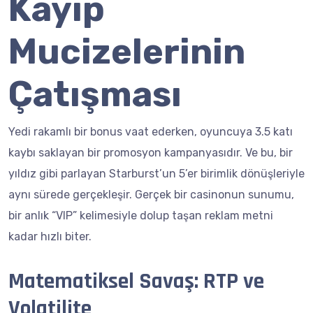
Kayıp
Mucizelerinin
Çatışması
Yedi rakamlı bir bonus vaat ederken, oyuncuya 3.5 katı
kaybı saklayan bir promosyon kampanyasıdır. Ve bu, bir
yıldız gibi parlayan Starburst’un 5’er birimlik dönüşleriyle
aynı sürede gerçekleşir. Gerçek bir casinonun sunumu,
bir anlık “VIP” kelimesiyle dolup taşan reklam metni
kadar hızlı biter.
Matematiksel Savaş: RTP ve
Volatilite