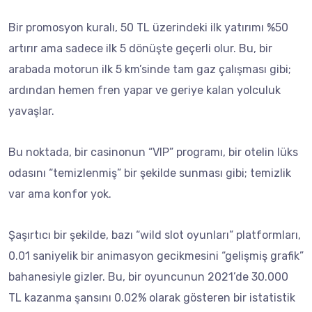
Bir promosyon kuralı, 50 TL üzerindeki ilk yatırımı %50
artırır ama sadece ilk 5 dönüşte geçerli olur. Bu, bir
arabada motorun ilk 5 km’sinde tam gaz çalışması gibi;
ardından hemen fren yapar ve geriye kalan yolculuk
yavaşlar.
Bu noktada, bir casinonun “VIP” programı, bir otelin lüks
odasını “temizlenmiş” bir şekilde sunması gibi; temizlik
var ama konfor yok.
Şaşırtıcı bir şekilde, bazı “wild slot oyunları” platformları,
0.01 saniyelik bir animasyon gecikmesini “gelişmiş grafik”
bahanesiyle gizler. Bu, bir oyuncunun 2021’de 30.000
TL kazanma şansını 0.02% olarak gösteren bir istatistik