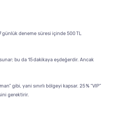
 7 günlük deneme süresi içinde 500 TL
sunar; bu da 15 dakikaya eşdeğerdir. Ancak
an” gibi, yani sınırlı bölgeyi kapsar. 25 % “VIP”
ni gerektirir.