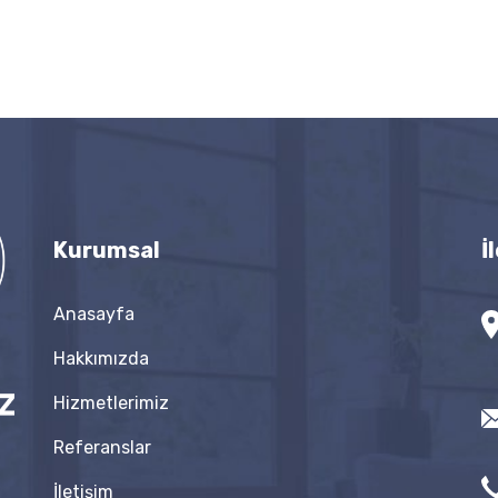
Kurumsal
İ
Anasayfa
Hakkımızda
Hizmetlerimiz
Referanslar
İletişim