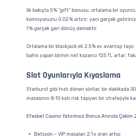
İlk bakışta 5 % “gift” bonusu, ortalama bir oyun
komisyonunu 0.02 % artırır; yani gerçek getirini
1 % gerçek geri dönüş demektir.
Ortalama bir blackjack eli 2.5 % ev avantajı taşı
bahis yapan birinin net kazancı 125 TL artar; faka
Slot Oyunlarıyla Kıyaslama
Starburst gibi hızlı dönen slotlar, bir dakikada 30
masasının 8‑10 katı risk taşıyan bir stratejiyle kar
Efesbet Casino Yatırımsız Bonus Anında Çekim 20
Betsson – VIP masaları 2.1 x oran artışı