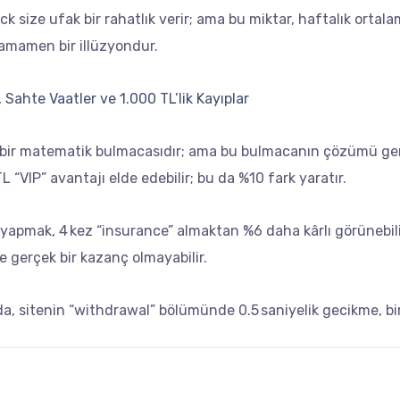
k size ufak bir rahatlık verir; ama bu miktar, haftalık ortalam
tamamen bir illüzyondur.
Sahte Vaatler ve 1.000 TL’lik Kayıplar
nde bir matematik bulmacasıdır; ama bu bulmacanın çözümü gene
“VIP” avantajı elde edebilir; bu da %10 fark yaratır.
apmak, 4 kez “insurance” almaktan %6 daha kârlı görünebilir
le gerçek bir kazanç olmayabilir.
da, sitenin “withdrawal” bölümünde 0.5 saniyelik gecikme, bir 