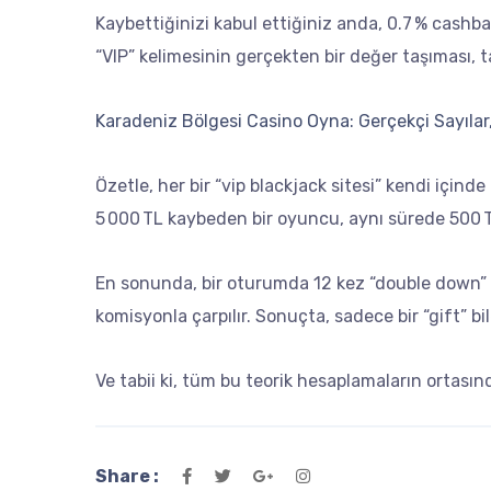
Kaybettiğinizi kabul ettiğiniz anda, 0.7 % cashbac
“VIP” kelimesinin gerçekten bir değer taşıması, 
Karadeniz Bölgesi Casino Oyna: Gerçekçi Sayılar, 
Özetle, her bir “vip blackjack sitesi” kendi içi
5 000 TL kaybeden bir oyuncu, aynı sürede 500 TL 
En sonunda, bir oturumda 12 kez “double down” y
komisyonla çarpılır. Sonuçta, sadece bir “gift” bi
Ve tabii ki, tüm bu teorik hesaplamaların ortasın
Share :