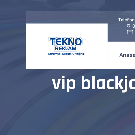
Telefo
O
Anas
vip blackja