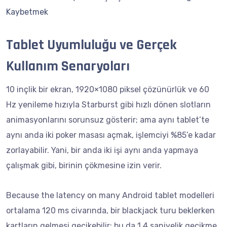
Kaybetmek
Tablet Uyumluluğu ve Gerçek
Kullanım Senaryoları
10 inçlik bir ekran, 1920×1080 piksel çözünürlük ve 60
Hz yenileme hızıyla Starburst gibi hızlı dönen slotların
animasyonlarını sorunsuz gösterir; ama aynı tablet’te
aynı anda iki poker masası açmak, işlemciyi %85’e kadar
zorlayabilir. Yani, bir anda iki işi aynı anda yapmaya
çalışmak gibi, birinin çökmesine izin verir.
Because the latency on many Android tablet modelleri
ortalama 120 ms civarında, bir blackjack turu beklerken
kartların gelmesi gecikebilir; bu da 1.4 saniyelik gecikme,