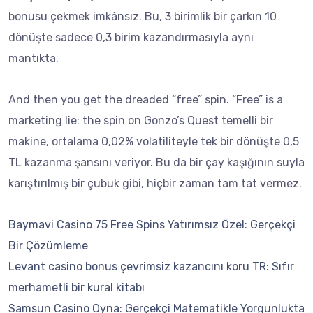
bonusu çekmek imkânsız. Bu, 3 birimlik bir çarkın 10
dönüşte sadece 0,3 birim kazandırmasıyla aynı
mantıkta.
And then you get the dreaded “free” spin. “Free” is a
marketing lie: the spin on Gonzo’s Quest temelli bir
makine, ortalama 0,02% volatiliteyle tek bir dönüşte 0,5
TL kazanma şansını veriyor. Bu da bir çay kaşığının suyla
karıştırılmış bir çubuk gibi, hiçbir zaman tam tat vermez.
Baymavi Casino 75 Free Spins Yatırımsız Özel: Gerçekçi
Bir Çözümleme
Levant casino bonus çevrimsiz kazancını koru TR: Sıfır
merhametli bir kural kitabı
Samsun Casino Oyna: Gerçekçi Matematikle Yorgunlukta