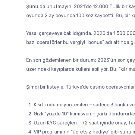
Şunu da unutmayın: 2021’de 12.000 TL’lik bir ka
oyunda 2 ay boyunca 100 kez kaybetti. Bu, bir ku
Yasal çerçeveye bakıldığında, 2020’de 1.500.000 
bazı operatörler bu vergiyi “bonus” adı altında g
En son gözlemlenen bir durum: 2023’ün son çeyreğ
üzerindeki kayıplarda kullanılabiliyor. Bu, “kâr 
Şimdi bir listeyle, Türkiye’de casino operasyonla
Kısıtlı ödeme yöntemleri – sadece 3 banka v
Gizli “yüzde 10” komisyon – çarkı döndürürke
Uzun KYC süreçleri – 72 saat içinde onay, f
VIP programının “ücretsiz hediye” gibi sunul