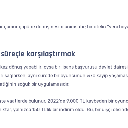
 bir çamur çöpüne dönüşmesini anımsatır; bir otelin “yeni boy
l süreçle karşılaştırmak
 4 kez dönüş yapabilir; oysa bir lisans başvurusu devlet dair
etiri sağlarken, aynı sürede bir oyuncunun %70 kayıp yaşamasın
atiğinin soğuk bir uygulamasıdır.
 sahte vaatlerde bulunur. 2022’de 9.000 TL kaybeden bir oyuncu
miktar, yalnızca 150 TL’lik bir indirim oldu. Bu, bir dişçi ofis