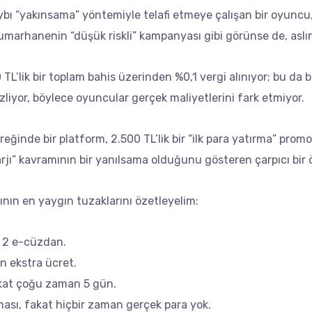
ybı “yakınsama” yöntemiyle telafi etmeye çalışan bir oyuncu,
marhanenin “düşük riskli” kampanyası gibi görünse de, aslınd
TL’lik bir toplam bahis üzerinden %0,1 vergi alınıyor; bu da
izliyor, böylece oyuncular gerçek maliyetlerini fark etmiyor.
inde bir platform, 2.500 TL’lik bir “ilk para yatırma” prom
marjı” kavramının bir yanılsama olduğunu gösteren çarpıcı bir 
rının en yaygın tuzaklarını özetleyelim:
e 2 e-cüzdan.
n ekstra ücret.
akat çoğu zaman 5 gün.
ması, fakat hiçbir zaman gerçek para yok.