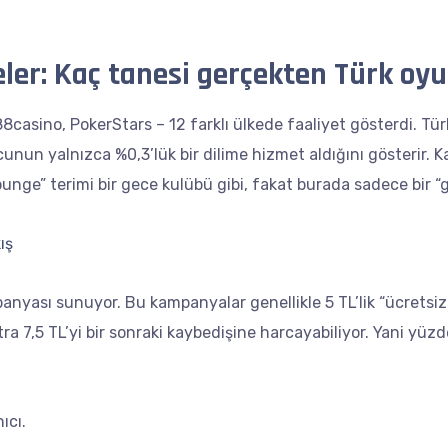
er: Kaç tanesi gerçekten Türk oyu
casino, PokerStars – 12 farklı ülkede faaliyet gösterdi. Tü
unun yalnızca %0,3’lük bir dilime hizmet aldığını gösterir. 
nge” terimi bir gece kulübü gibi, fakat burada sadece bir “g
ış
anyası sunuyor. Bu kampanyalar genellikle 5 TL’lik “ücretsiz
a 7,5 TL’yi bir sonraki kaybedişine harcayabiliyor. Yani yüzde
ıcı.