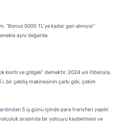
rm, “Bonus 5000 TL’ye kadar geri alınıyor”
lemekle aynı değerde.
sıtlı ve gölgeli” demektir. 2024 yılı itibarıyla,
 bir çekiliş makinesinin çarkı gibi, çekim
rdından 5 iş günü içinde para transferi yapılır.
 yolculuk sırasında bir yolcuyu kaybetmesi ve