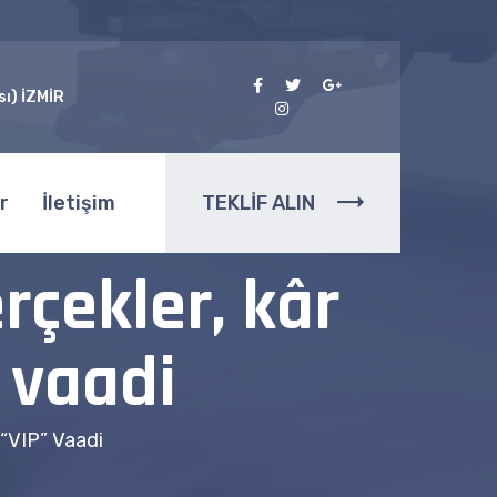
sı) İZMİR
r
İletişim
TEKLİF ALIN
rçekler, kâr
” vaadi
 “VIP” Vaadi