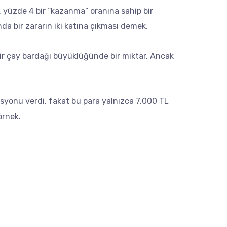
 yüzde 4 bir “kazanma” oranına sahip bir
a bir zararın iki katına çıkması demek.
 bir çay bardağı büyüklüğünde bir miktar. Ancak
osyonu verdi, fakat bu para yalnızca 7.000 TL
örnek.