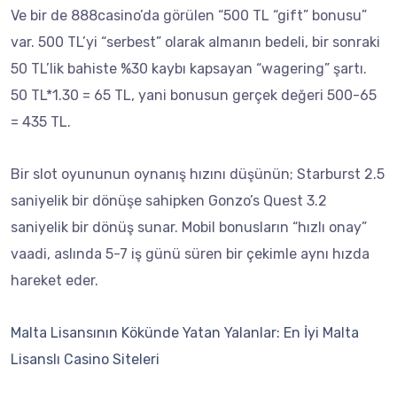
Ve bir de 888casino’da görülen “500 TL “gift” bonusu”
var. 500 TL’yi “serbest” olarak almanın bedeli, bir sonraki
50 TL’lik bahiste %30 kaybı kapsayan “wagering” şartı.
50 TL*1.30 = 65 TL, yani bonusun gerçek değeri 500-65
= 435 TL.
Bir slot oyununun oynanış hızını düşünün; Starburst 2.5
saniyelik bir dönüşe sahipken Gonzo’s Quest 3.2
saniyelik bir dönüş sunar. Mobil bonusların “hızlı onay”
vaadi, aslında 5-7 iş günü süren bir çekimle aynı hızda
hareket eder.
Malta Lisansının Kökünde Yatan Yalanlar: En İyi Malta
Lisanslı Casino Siteleri