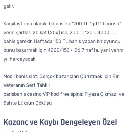
gelir.
Karşılaştırma olarak, bir casino “200 TL “gift” bonusu”
verir; şartları 20 kat (20x) ise, 200 TL*20 = 4000 TL
bahis gerekir. Haftada 150 TL bahis yapan bir oyuncu,
bunu başarmak için 4000/150 ≈ 26.7 hafta, yani yarım
yıl harcayacak.
Mobil bahis slot: Gerçek Kazançları Çürütmek İçin Bir
Veteranın Sert Tahlili
parisbahis casino VIP kod free spins: Piyasa Çıkmazı ve
Sahte Lüksün Çöküşü
Kazanç ve Kaybı Dengeleyen Özel