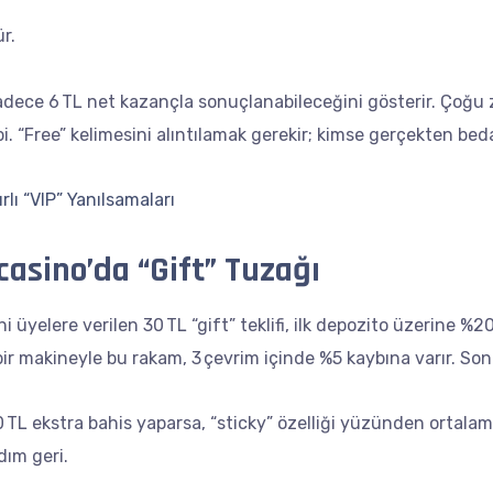
r.
dece 6 TL net kazançla sonuçlanabileceğini gösterir. Çoğu za
bi. “Free” kelimesini alıntılamak gerekir; kimse gerçekten be
lı “VIP” Yanılsamaları
casino’da “Gift” Tuzağı
 üyelere verilen 30 TL “gift” teklifi, ilk depozito üzerine %20
ir makineyle bu rakam, 3 çevrim içinde %5 kaybına varır. Sonu
L ekstra bahis yaparsa, “sticky” özelliği yüzünden ortalama ka
adım geri.