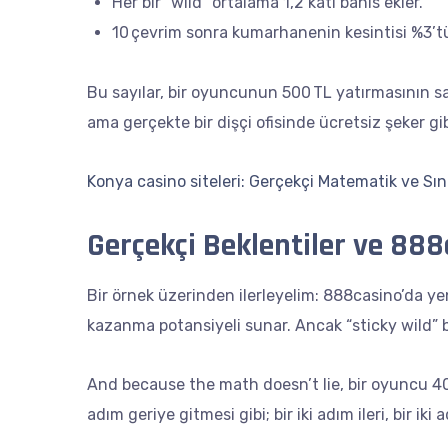
Her bir “wild” ortalama 1,2 katı bahis ekler.
10 çevrim sonra kumarhanenin kesintisi %3’tü
Bu sayılar, bir oyuncunun 500 TL yatırmasının sa
ama gerçekte bir dişçi ofisinde ücretsiz şeker gi
Konya casino siteleri: Gerçekçi Matematik ve Sınır
Gerçekçi Beklentiler ve 888
Bir örnek üzerinden ilerleyelim: 888casino’da yeni
kazanma potansiyeli sunar. Ancak “sticky wild” b
And because the math doesn’t lie, bir oyuncu 40 T
adım geriye gitmesi gibi; bir iki adım ileri, bir iki 