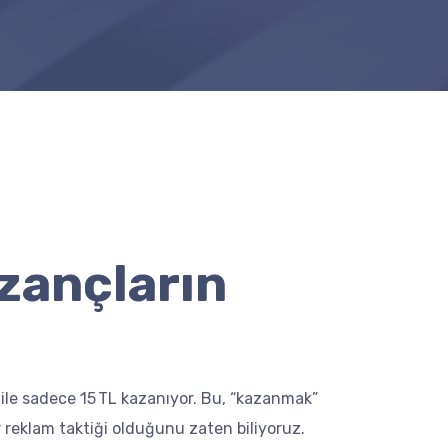
zançların
ile sadece 15 TL kazanıyor. Bu, “kazanmak”
 reklam taktiği olduğunu zaten biliyoruz.