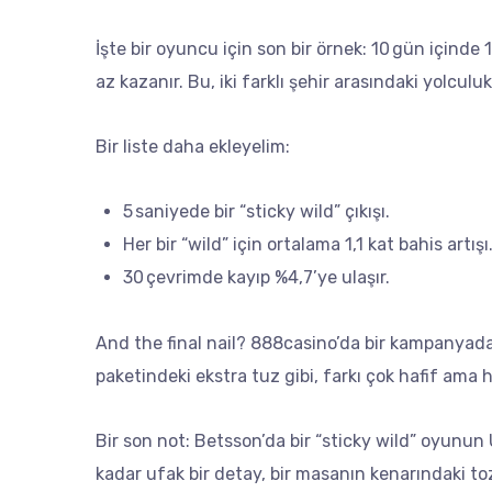
İşte bir oyuncu için son bir örnek: 10 gün içinde
az kazanır. Bu, iki farklı şehir arasındaki yolculuk 
Bir liste daha ekleyelim:
5 saniyede bir “sticky wild” çıkışı.
Her bir “wild” için ortalama 1,1 kat bahis artışı
30 çevrimde kayıp %4,7’ye ulaşır.
And the final nail? 888casino’da bir kampanyada “
paketindeki ekstra tuz gibi, farkı çok hafif ama hi
Bir son not: Betsson’da bir “sticky wild” oyunun 
kadar ufak bir detay, bir masanın kenarındaki to