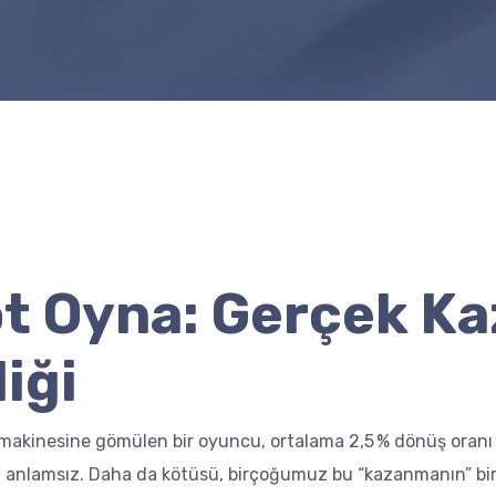
ot Oyna: Gerçek Ka
iği
t makinesine gömülen bir oyuncu, ortalama 2,5 % dönüş oranı 
ibi anlamsız. Daha da kötüsü, birçoğumuz bu “kazanmanın” bir