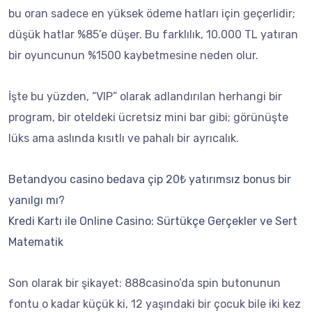
bu oran sadece en yüksek ödeme hatları için geçerlidir;
düşük hatlar %85’e düşer. Bu farklılık, 10.000 TL yatıran
bir oyuncunun %1500 kaybetmesine neden olur.
İşte bu yüzden, “VIP” olarak adlandırılan herhangi bir
program, bir oteldeki ücretsiz mini bar gibi; görünüşte
lüks ama aslında kısıtlı ve pahalı bir ayrıcalık.
Betandyou casino bedava çip 20₺ yatırımsız bonus bir
yanılgı mı?
Kredi Kartı ile Online Casino: Sürtükçe Gerçekler ve Sert
Matematik
Son olarak bir şikayet: 888casino’da spin butonunun
fontu o kadar küçük ki, 12 yaşındaki bir çocuk bile iki kez