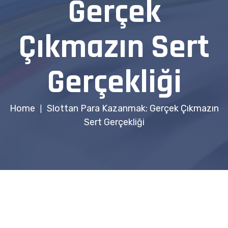
Gerçek
Çıkmazın Sert
Gerçekliği
Home
Slottan Para Kazanmak: Gerçek Çıkmazın
|
Sert Gerçekliği