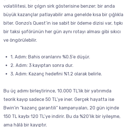
volatilitesi, bir çılgın sirk gösterisine benzer; bir anda
büyük kazançlar patlayabilir ama genelde kısa bir çığlıkla
biter. Gonzo’s Quest’in ise sabit bir ödeme dizisi var, tıpkı
bir taksi şoförünün her gün aynı rotayı alması gibi sıkıcı
ve öngörülebilir.
1. Adım: Bahis oranlarını %0.5’e düşür.
2. Adım: 3 kayıptan sonra dur.
3. Adım: Kazanç hedefini %1.2 olarak belirle.
Bu üç adımı birleştirince, 10.000 TL’lik bir yatırımda
teorik kayıp sadece 50 TL’ye iner. Gerçek hayatta ise
Bwin’in “kazanç garantili” kampanyaları, 20 gün içinde
150 TL kaybı 120 TL’ye indirir. Bu da %20’lik bir iyileşme,
ama hâlâ bir kayıptır.