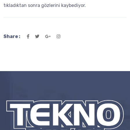
tıkladıktan sonra gözlerini kaybediyor.
Share :