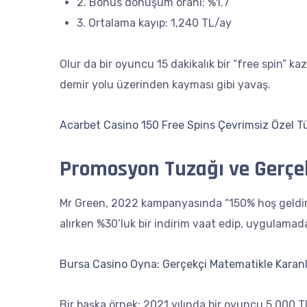
2. Bonus dönüşüm oranı: %1.7
3. Ortalama kayıp: 1,240 TL/ay
Olur da bir oyuncu 15 dakikalık bir “free spin” 
demir yolu üzerinden kayması gibi yavaş.
Acarbet Casino 150 Free Spins Çevrimsiz Özel Tü
Promosyon Tuzağı ve Gerçe
Mr Green, 2022 kampanyasında “150% hoş geldin b
alırken %30’luk bir indirim vaat edip, uygulamada
Bursa Casino Oyna: Gerçekçi Matematikle Karanlı
Bir başka örnek: 2021 yılında bir oyuncu 5,000 T