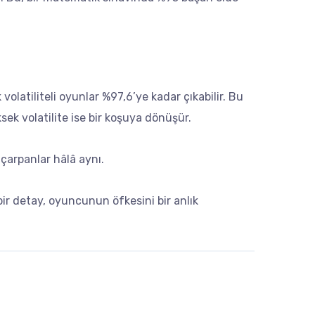
volatiliteli oyunlar %97,6’ye kadar çıkabilir. Bu
ek volatilite ise bir koşuya dönüşür.
 çarpanlar hâlâ aynı.
bir detay, oyuncunun öfkesini bir anlık