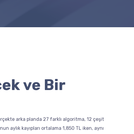
çek ve Bir
erçekte arka planda 27 farklı algoritma, 12 çeşit
un aylık kayıpları ortalama 1,850 TL iken, aynı