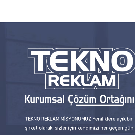
TEKNO REKLAM MİSYONUMUZ Yeniliklere açık bir
şirket olarak, sizler için kendimizi her geçen gün