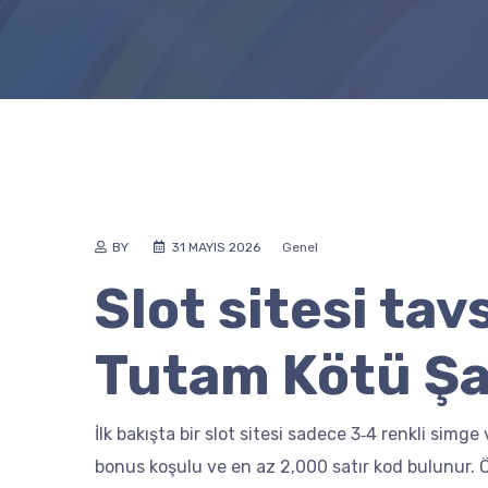
BY
31 MAYIS 2026
Genel
Slot sitesi tav
Tutam Kötü Ş
İlk bakışta bir slot sitesi sadece 3‑4 renkli sim
bonus koşulu ve en az 2,000 satır kod bulunur. Ö