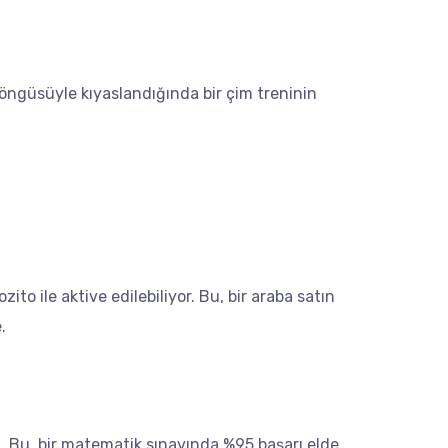
döngüsüyle kıyaslandığında bir çim treninin
ile aktive edilebiliyor. Bu, bir araba satın
.
ı. Bu, bir matematik sınavında %95 başarı elde