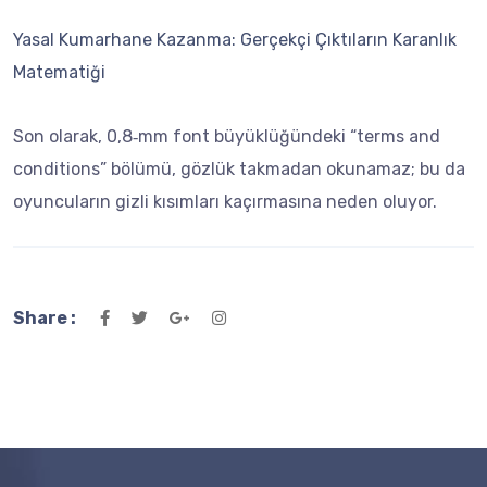
Yasal Kumarhane Kazanma: Gerçekçi Çıktıların Karanlık
Matematiği
Son olarak, 0,8‑mm font büyüklüğündeki “terms and
conditions” bölümü, gözlük takmadan okunamaz; bu da
oyuncuların gizli kısımları kaçırmasına neden oluyor.
Share :