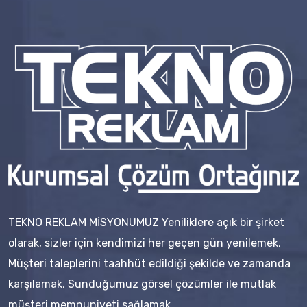
TEKNO REKLAM MİSYONUMUZ Yeniliklere açık bir şirket
olarak, sizler için kendimizi her geçen gün yenilemek,
Müşteri taleplerini taahhüt edildiği şekilde ve zamanda
karşılamak, Sunduğumuz görsel çözümler ile mutlak
müşteri memnuniyeti sağlamak