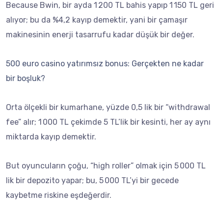
Because Bwin, bir ayda 1 200 TL bahis yapıp 1 150 TL geri
alıyor; bu da %4,2 kayıp demektir, yani bir çamaşır
makinesinin enerji tasarrufu kadar düşük bir değer.
500 euro casino yatırımsız bonus: Gerçekten ne kadar
bir boşluk?
Orta ölçekli bir kumarhane, yüzde 0,5 lik bir “withdrawal
fee” alır; 1 000 TL çekimde 5 TL’lik bir kesinti, her ay aynı
miktarda kayıp demektir.
But oyuncuların çoğu, “high roller” olmak için 5 000 TL
lik bir depozito yapar; bu, 5 000 TL’yi bir gecede
kaybetme riskine eşdeğerdir.