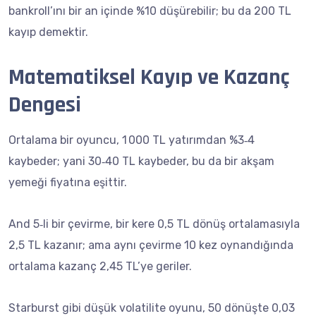
bankroll’ını bir an içinde %10 düşürebilir; bu da 200 TL
kayıp demektir.
Matematiksel Kayıp ve Kazanç
Dengesi
Ortalama bir oyuncu, 1 000 TL yatırımdan %3‑4
kaybeder; yani 30‑40 TL kaybeder, bu da bir akşam
yemeği fiyatına eşittir.
And 5‑li bir çevirme, bir kere 0,5 TL dönüş ortalamasıyla
2,5 TL kazanır; ama aynı çevirme 10 kez oynandığında
ortalama kazanç 2,45 TL’ye geriler.
Starburst gibi düşük volatilite oyunu, 50 dönüşte 0,03