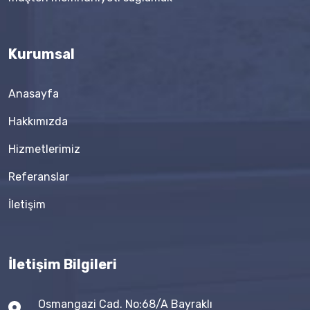
Kurumsal
Anasayfa
Hakkımızda
Hizmetlerimiz
Referanslar
İletişim
İletişim Bilgileri
Osmangazi Cad. No:68/A Bayraklı