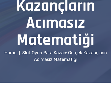
Kazançların
Acımasız
Matematiği
Home
Slot Oyna Para Kazan: Gerçek Kazançların
|
Acımasız Matematiği