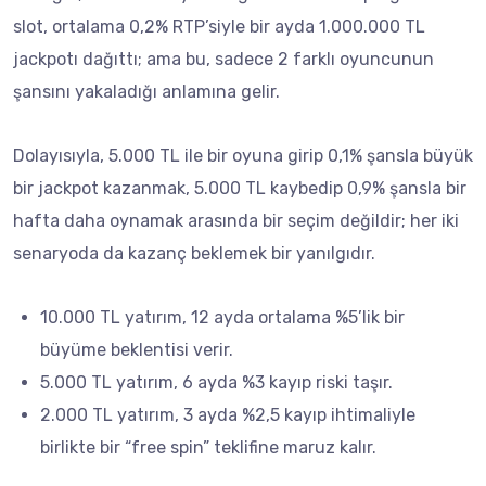
slot, ortalama 0,2% RTP’siyle bir ayda 1.000.000 TL
jackpotı dağıttı; ama bu, sadece 2 farklı oyuncunun
şansını yakaladığı anlamına gelir.
Dolayısıyla, 5.000 TL ile bir oyuna girip 0,1% şansla büyük
bir jackpot kazanmak, 5.000 TL kaybedip 0,9% şansla bir
hafta daha oynamak arasında bir seçim değildir; her iki
senaryoda da kazanç beklemek bir yanılgıdır.
10.000 TL yatırım, 12 ayda ortalama %5’lik bir
büyüme beklentisi verir.
5.000 TL yatırım, 6 ayda %3 kayıp riski taşır.
2.000 TL yatırım, 3 ayda %2,5 kayıp ihtimaliyle
birlikte bir “free spin” teklifine maruz kalır.