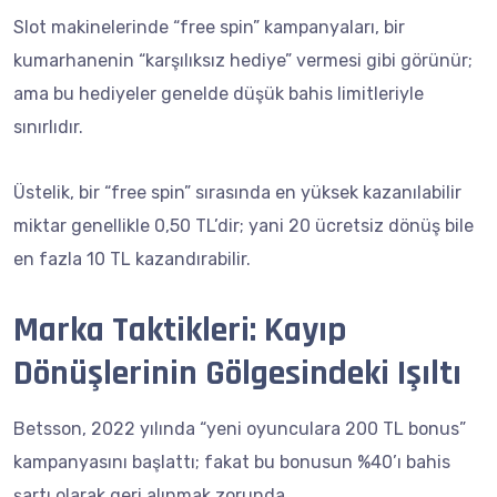
Slot makinelerinde “free spin” kampanyaları, bir
kumarhanenin “karşılıksız hediye” vermesi gibi görünür;
ama bu hediyeler genelde düşük bahis limitleriyle
sınırlıdır.
Üstelik, bir “free spin” sırasında en yüksek kazanılabilir
miktar genellikle 0,50 TL’dir; yani 20 ücretsiz dönüş bile
en fazla 10 TL kazandırabilir.
Marka Taktikleri: Kayıp
Dönüşlerinin Gölgesindeki Işıltı
Betsson, 2022 yılında “yeni oyunculara 200 TL bonus”
kampanyasını başlattı; fakat bu bonusun %40’ı bahis
şartı olarak geri alınmak zorunda.