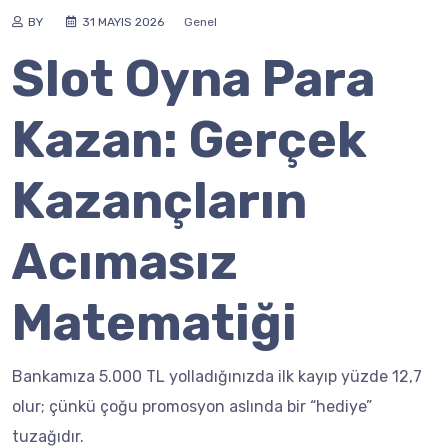
BY
31 MAYIS 2026
Genel
Slot Oyna Para
Kazan: Gerçek
Kazançların
Acımasız
Matematiği
Bankamıza 5.000 TL yolladığınızda ilk kayıp yüzde 12,7
olur; çünkü çoğu promosyon aslında bir “hediye”
tuzağıdır.