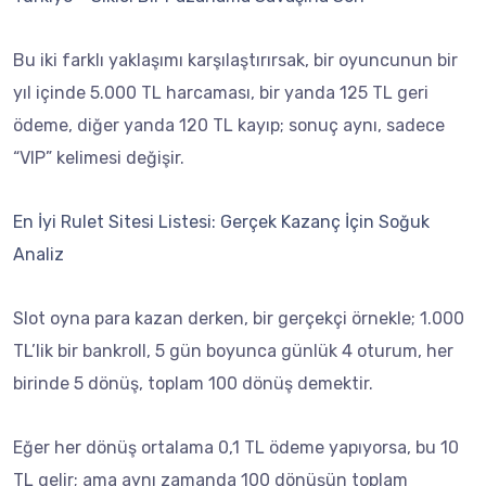
Bu iki farklı yaklaşımı karşılaştırırsak, bir oyuncunun bir
yıl içinde 5.000 TL harcaması, bir yanda 125 TL geri
ödeme, diğer yanda 120 TL kayıp; sonuç aynı, sadece
“VIP” kelimesi değişir.
En İyi Rulet Sitesi Listesi: Gerçek Kazanç İçin Soğuk
Analiz
Slot oyna para kazan derken, bir gerçekçi örnekle; 1.000
TL’lik bir bankroll, 5 gün boyunca günlük 4 oturum, her
birinde 5 dönüş, toplam 100 dönüş demektir.
Eğer her dönüş ortalama 0,1 TL ödeme yapıyorsa, bu 10
TL gelir; ama aynı zamanda 100 dönüşün toplam