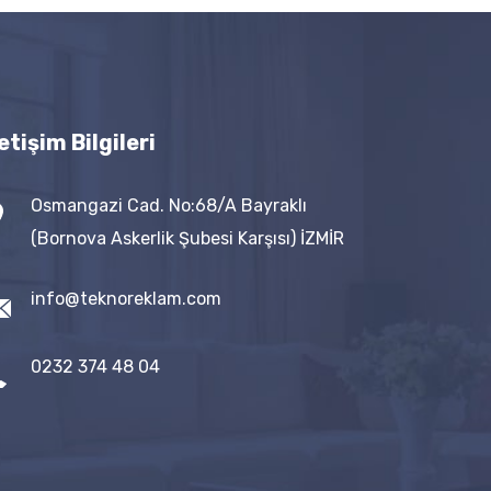
letişim Bilgileri
Osmangazi Cad. No:68/A Bayraklı
(Bornova Askerlik Şubesi Karşısı) İZMİR
info@teknoreklam.com
0232 374 48 04