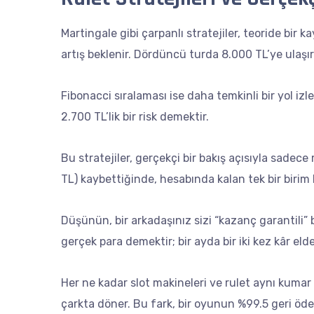
Martingale gibi çarpanlı stratejiler, teoride bir k
artış beklenir. Dördüncü turda 8.000 TL’ye ulaşırs
Fibonacci sıralaması ise daha temkinli bir yol izle
2.700 TL’lik bir risk demektir.
Bu stratejiler, gerçekçi bir bakış açısıyla sadec
TL) kaybettiğinde, hesabında kalan tek bir birim b
Düşünün, bir arkadaşınız sizi “kazanç garantili” 
gerçek para demektir; bir ayda bir iki kez kâr el
Her ne kadar slot makineleri ve rulet aynı kumar ev
çarkta döner. Bu fark, bir oyunun %99.5 geri ödem