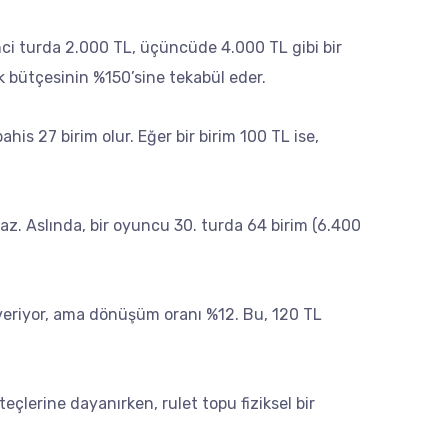
ikinci turda 2.000 TL, üçüncüde 4.000 TL gibi bir
ık bütçesinin %150’sine tekabül eder.
ahis 27 birim olur. Eğer bir birim 100 TL ise,
maz. Aslında, bir oyuncu 30. turda 64 birim (6.400
su veriyor, ama dönüşüm oranı %12. Bu, 120 TL
teçlerine dayanırken, rulet topu fiziksel bir