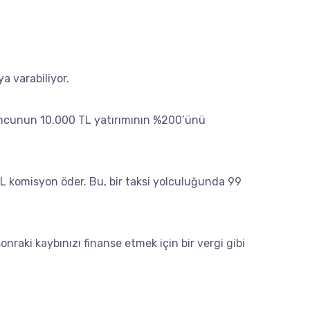
a varabiliyor.
 oyuncunun 10.000 TL yatırımının %200’ünü
L komisyon öder. Bu, bir taksi yolculuğunda 99
sonraki kaybınızı finanse etmek için bir vergi gibi