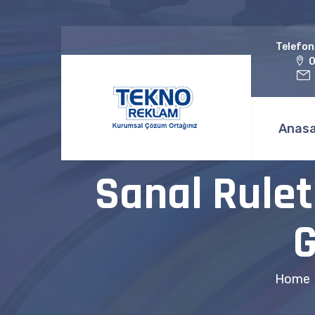
Telefo
O
Anas
Sanal Rulet
G
Home