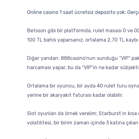
Online casino 1 saat ücretsiz depozito yok: Gerçe
Betsson gibi bir platformda, rulet masası 0 ve 00 
100 TL bahis yaparsanız, ortalama 2,70 TL kayb
Diğer yandan, 888casino’nun sunduğu “VIP” paketi
harcaması yapar, bu da “VIP”in ne kadar sübjekti
Ortalama bir oyuncu, bir ayda 40 rulet turu oyna
yerine bir akaryakıt faturası kadar olabilir.
Slot oyunları da örnek verelim; Starburst’ın kısa 
volatilitesi, bir birim zaman içinde 3 katına çıkan 