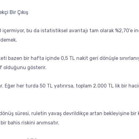
kçi Bir Çıkış
içermiyor, bu da istatistiksel avantajı tam olarak %2,70’e ind
ı demek.
 bazen bir hafta içinde 0,5 TL nakit geri dönüşle sınırlanıyo
f olduğunu gösterir.
r. Eğer her turda 50 TL yatırırsa, toplam 2.000 TL lik bir ha
dönüş süresi, ruletin yavaş devrildikçe artan bekleyişine bir 
bir bahis riskini anımsatır.