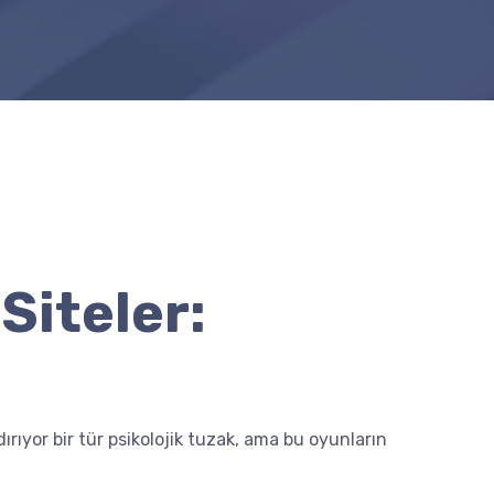
Siteler:
dırıyor bir tür psikolojik tuzak, ama bu oyunların