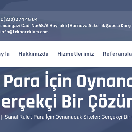
n
0(232) 374 48 04
smangazi Cad. No:68/A Bayraklı (Bornova Askerlik Şubesi Karşı
info@teknoreklam.com
ayfa
Hakkımızda
Hizmetlerimiz
Referansla
 Para İçin Oynana
erçekçi Bir Çöz
Sanal Rulet Para İçin Oynanacak Siteler: Gerçekçi Bi
|