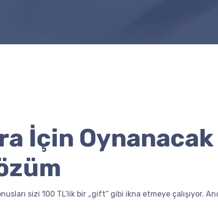
ra İçin Oynanacak 
Çözüm
sları sizi 100 TL’lik bir „gift“ gibi ikna etmeye çalışıyor. An