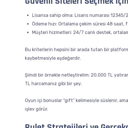
Güvenli Siteleri Seçmek İçin
Lisansa sahip olma: Lisans numarası 12345/20
Ödeme hızı: Ortalama çekim süresi 48 saat, fa
Müşteri hizmetleri: 24/7 canlı destek, ortala
Bu kriterlerin hepsini bir arada tutan bir platfo
kaybetmesiyle eşdeğerdir.
Şimdi bir örnekle netleştirelim: 20.000 TL yatı
TL harcamanız gibi bir şey.
Oyun içi bonuslar “gift” kelimesiyle süslenir, ama 
işlev görür.
Rulet Stratejileri ve Gerçek