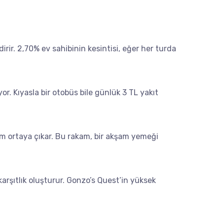
irir. 2,70% ev sahibinin kesintisi, eğer her turda
r. Kıyasla bir otobüs bile günlük 3 TL yakıt
cim ortaya çıkar. Bu rakam, bir akşam yemeği
karşıtlık oluşturur. Gonzo’s Quest’in yüksek