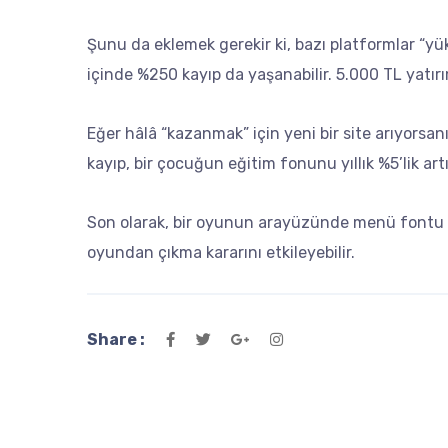
Şunu da eklemek gerekir ki, bazı platformlar “yük
içinde %250 kayıp da yaşanabilir. 5.000 TL yatırım
Eğer hâlâ “kazanmak” için yeni bir site arıyorsan
kayıp, bir çocuğun eğitim fonunu yıllık %5’lik art
Son olarak, bir oyunun arayüzünde menü fontu 9 
oyundan çıkma kararını etkileyebilir.
Share :