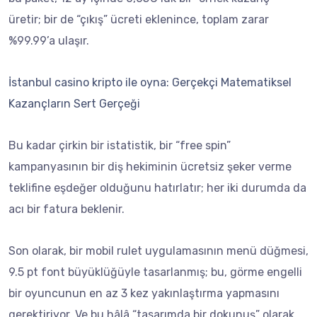
üretir; bir de “çıkış” ücreti eklenince, toplam zarar
%99.99’a ulaşır.
İstanbul casino kripto ile oyna: Gerçekçi Matematiksel
Kazançların Sert Gerçeği
Bu kadar çirkin bir istatistik, bir “free spin”
kampanyasının bir diş hekiminin ücretsiz şeker verme
teklifine eşdeğer olduğunu hatırlatır; her iki durumda da
acı bir fatura beklenir.
Son olarak, bir mobil rulet uygulamasının menü düğmesi,
9.5 pt font büyüklüğüyle tasarlanmış; bu, görme engelli
bir oyuncunun en az 3 kez yakınlaştırma yapmasını
gerektiriyor. Ve bu hâlâ “tasarımda bir dokunuş” olarak