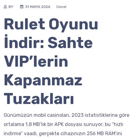
BY
31 MAYIS 2026
Genel
Rulet Oyunu
İndir: Sahte
VIP’lerin
Kapanmaz
Tuzakları
Günümüzün mobil casinoları, 2023 istatistiklerine göre
ortalama 1,8 MB’lık bir APK dosyası sunuyor; bu “hızlı
indirme” vaadi, gerçekte cihazınızın 256 MB RAM’ini