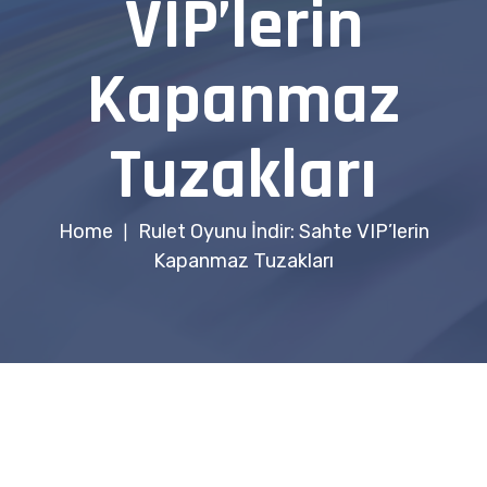
VIP’lerin
Kapanmaz
Tuzakları
Home
Rulet Oyunu İndir: Sahte VIP’lerin
|
Kapanmaz Tuzakları