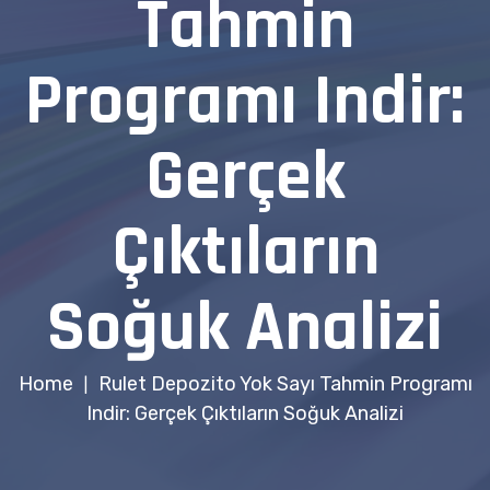
Tahmin
Programı Indir:
Gerçek
Çıktıların
Soğuk Analizi
Home
Rulet Depozito Yok Sayı Tahmin Programı
|
Indir: Gerçek Çıktıların Soğuk Analizi