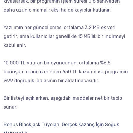
kıyaslarsak, bir programın işlem süresi 0.8 saniyeden
daha uzun olmamalı; aksi halde kayıplar katlanır.
Yazılımın her güncellemesi ortalama 3,2 MB ek veri
getirir; ama kullanıcılar genellikle 15 MB’lık bir indirmeyi
kabullenir.
10.000 TL yatıran bir oyuncunun, ortalama %6,5
dönüşüm oranı üzerinden 650 TL kazanması, programın
%99 doğruluk iddiasının bir aldatmacasıdır.
Bir listeyi açıklarken, aşağıdaki maddeler net bir tablo
sunar:
Bonus Blackjack Tüyoları: Gerçek Kazanç İçin Soğuk