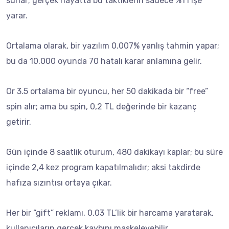
sunar; gerçek hayatta bu taktiklerin sadece %1’i işe
yarar.
Ortalama olarak, bir yazılım 0.007% yanlış tahmin yapar;
bu da 10.000 oyunda 70 hatalı karar anlamına gelir.
Or 3.5 ortalama bir oyuncu, her 50 dakikada bir “free”
spin alır; ama bu spin, 0,2 TL değerinde bir kazanç
getirir.
Gün içinde 8 saatlik oturum, 480 dakikayı kaplar; bu süre
içinde 2,4 kez program kapatılmalıdır; aksi takdirde
hafıza sızıntısı ortaya çıkar.
Her bir “gift” reklamı, 0,03 TL’lik bir harcama yaratarak,
kullanıcıların gerçek kaybını maskeleyebilir.