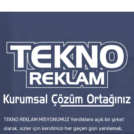
TEKNO REKLAM MİSYONUMUZ Yeniliklere açık bir şirket
olarak, sizler için kendimizi her geçen gün yenilemek,