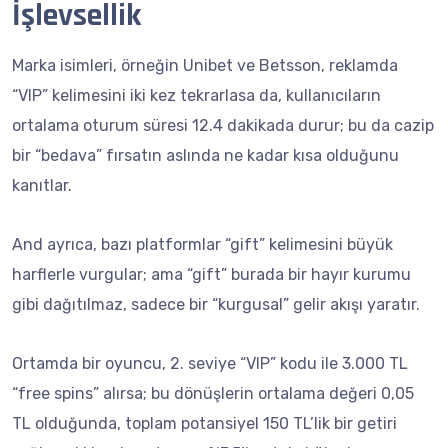
İşlevsellik
Marka isimleri, örneğin Unibet ve Betsson, reklamda
“VIP” kelimesini iki kez tekrarlasa da, kullanıcıların
ortalama oturum süresi 12.4 dakikada durur; bu da cazip
bir “bedava” fırsatın aslında ne kadar kısa olduğunu
kanıtlar.
And ayrıca, bazı platformlar “gift” kelimesini büyük
harflerle vurgular; ama “gift” burada bir hayır kurumu
gibi dağıtılmaz, sadece bir “kurgusal” gelir akışı yaratır.
Ortamda bir oyuncu, 2. seviye “VIP” kodu ile 3.000 TL
“free spins” alırsa; bu dönüşlerin ortalama değeri 0,05
TL olduğunda, toplam potansiyel 150 TL’lik bir getiri