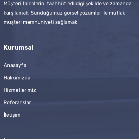
Müşteri taleplerini taahhüt edildiği şekilde ve zamanda
karşılamak, Sunduğumuz görsel çözümler ile mutlak
müşteri memnuniyeti sağlamak
Kurumsal
Anasayfa
Hakkımızda
Hizmetlerimiz
Referanslar
İletişim