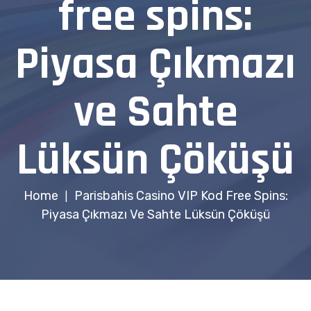
free spins:
Piyasa Çıkmazı
ve Sahte
Lüksün Çöküşü
Home
Parisbahis Casino VIP Kod Free Spins:
|
Piyasa Çıkmazı Ve Sahte Lüksün Çöküşü