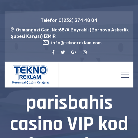
Telefon
0(232) 374 48 04
Osmangazi Cad. No:68/A Bayraklı (Bornova Askerlik
Şubesi Karşısı) İZMİR
info@teknoreklam.com
parisbahis
casino VIP kod