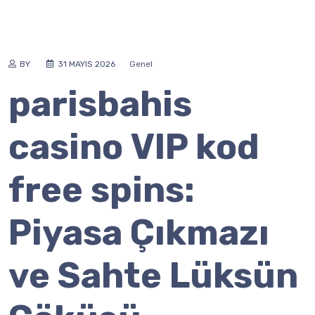
BY
31 MAYIS 2026
Genel
parisbahis
casino VIP kod
free spins:
Piyasa Çıkmazı
ve Sahte Lüksün