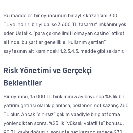
Bu maddeler, bir oyuncunun bir aylık kazancını 300
TL’ye indirir; bir yılda ise 3.600 TL tasarruf imkânını yok
eder. Üstelik, “para çekme limiti olmayan casino” etiketi
altında, bu şartlar genellikle “kullanım şartları”
sayfasının alt kısmındaki 1.2.3.4.5. madde gibi saklanır.
Risk Yönetimi ve Gerçekçi
Beklentiler
Bir oyuncu, 15.000 TL birikimini 3 ay boyunca %8’lik bir
yatırım getirisi olarak planlasa, beklenen net kazanç 360
TL olur. Ancak “sınırsız” çekim vaadiyle bir platforma
yönlendikten sonra, %25 lik “yüksek volatilite” bonusu,
90 TL kaybı doğurur; sonuçta net kazanç sadece 270