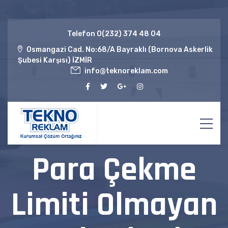
Telefon
0(232) 374 48 04
Osmangazi Cad. No:68/A Bayraklı (Bornova Askerlik
Şubesi Karşısı) İZMİR
info@teknoreklam.com
Para Çekme
Limiti Olmayan