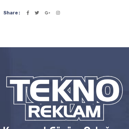
Share :