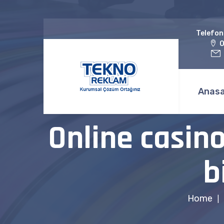
Telefo
O
Anas
Online casino
b
Home
|