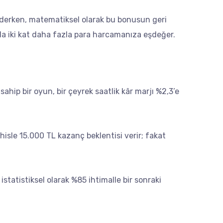
 ederken, matematiksel olarak bu bonusun geri
nda iki kat daha fazla para harcamanıza eşdeğer.
sahip bir oyun, bir çeyrek saatlik kâr marjı %2,3’e
isle 15.000 TL kazanç beklentisi verir; fakat
statistiksel olarak %85 ihtimalle bir sonraki