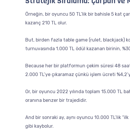
Stratejik Sıralama: Çarpan ve
Örneğin, bir oyuncu 50 TL’lik bir bahisle 5 kat 
kazanç 210 TL olur.
But, birden fazla table game (rulet, blackjack) 
turnuvasında 1.000 TL ödül kazanan birinin, %30
Because her bir platformun çekim süresi 48 saat
2.000 TL’ye çıkaramaz çünkü işlem ücreti %4,2’yi
Or, bir oyuncu 2022 yılında toplam 15.000 TL bah
oranına benzer bir trajedidir.
And bir sonraki ay, aynı oyuncu 10.000 TL’lik “ilk
gibi kaybolur.