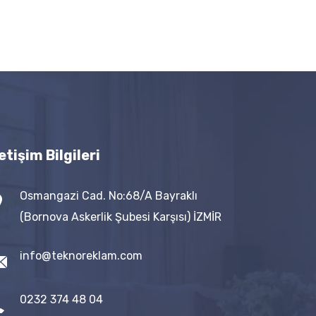
letişim Bilgileri
Osmangazi Cad. No:68/A Bayraklı
(Bornova Askerlik Şubesi Karşısı) İZMİR
info@teknoreklam.com
0232 374 48 04