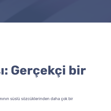
ı: Gerçekçi bir
lamının süslü sözcüklerinden daha çok bir