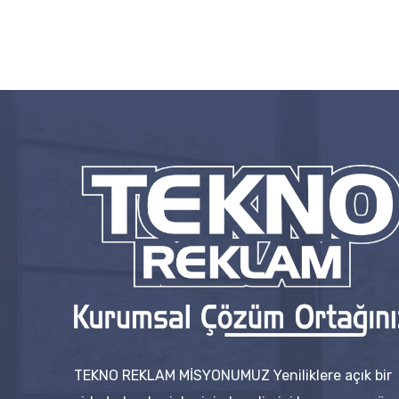
TEKNO REKLAM MİSYONUMUZ Yeniliklere açık bir