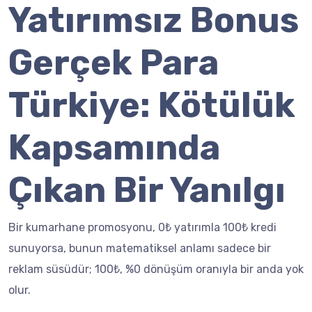
Yatırımsız Bonus
Gerçek Para
Türkiye: Kötülük
Kapsamında
Çıkan Bir Yanılgı
Bir kumarhane promosyonu, 0₺ yatırımla 100₺ kredi
sunuyorsa, bunun matematiksel anlamı sadece bir
reklam süsüdür; 100₺, %0 dönüşüm oranıyla bir anda yok
olur.