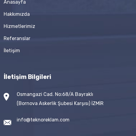
Anasayfa
Hakkımızda
Hizmetlerimiz
Referanslar
İletişim
İletişim Bilgileri
Osmangazi Cad. No:68/A Bayraklı
(Bornova Askerlik Şubesi Karşısı) İZMİR
info@teknoreklam.com