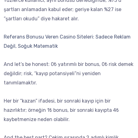
Yüzlerce kullanıcı, aynı bonusu denediğinde, %73’ü
şartları anlamadan kabul eder; geriye kalan %27 ise
“şartları okudu” diye hakaret alır.
Referans Bonusu Veren Casino Siteleri: Sadece Reklam
Değil, Soğuk Matematik
And let’s be honest: 0₺ yatırımlı bir bonus, 0₺ risk demek
değildir; risk, “kayıp potansiyeli”ni yeniden
tanımlamaktır.
Her bir “kazan” ifadesi, bir sonraki kayıp için bir
hazırlıktır; örneğin 1₺ bonus, bir sonraki kayıpta 4₺
kaybetmenize neden olabilir.
And the best part? Çekim sırasında 2 adımlı kimlik