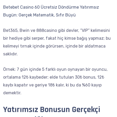
Betebet Casino 60 Ücretsiz Döndürme Yatırımsız
Bugün: Gerçek Matematik, Sıfır Büyü
Bet365, Bwin ve 888casino gibi devler, “VIP” kelimesini
bir hediye gibi serper, fakat hiç kimse bağış yapmaz; bu
kelimeyi tırnak içinde görürsen, içinde bir aldatmaca
saklıdır.
Örnek: 7 gün içinde 5 farklı oyun oynayan bir oyuncu,
ortalama 12₺ kaybeder; elde tutulan 30₺ bonus, 12₺
kaybı kapatır ve geriye 18₺ kalır, ki bu da %60 kayıp
demektir.
Yatırımsız Bonusun Gerçekçi