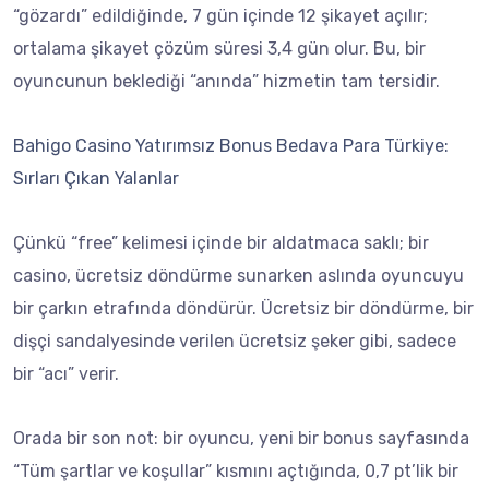
“gözardı” edildiğinde, 7 gün içinde 12 şikayet açılır;
ortalama şikayet çözüm süresi 3,4 gün olur. Bu, bir
oyuncunun beklediği “anında” hizmetin tam tersidir.
Bahigo Casino Yatırımsız Bonus Bedava Para Türkiye:
Sırları Çıkan Yalanlar
Çünkü “free” kelimesi içinde bir aldatmaca saklı; bir
casino, ücretsiz döndürme sunarken aslında oyuncuyu
bir çarkın etrafında döndürür. Ücretsiz bir döndürme, bir
dişçi sandalyesinde verilen ücretsiz şeker gibi, sadece
bir “acı” verir.
Orada bir son not: bir oyuncu, yeni bir bonus sayfasında
“Tüm şartlar ve koşullar” kısmını açtığında, 0,7 pt’lik bir