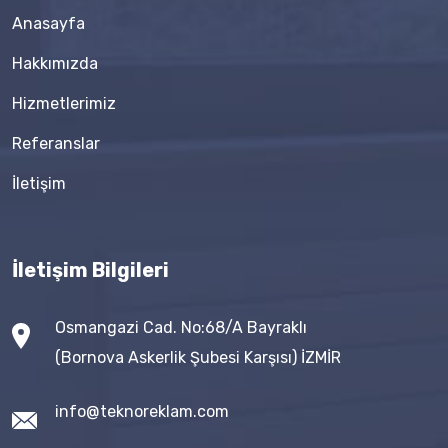
Anasayfa
Hakkımızda
Hizmetlerimiz
Referanslar
İletişim
İletişim Bilgileri
Osmangazi Cad. No:68/A Bayraklı
(Bornova Askerlik Şubesi Karşısı) İZMİR
info@teknoreklam.com