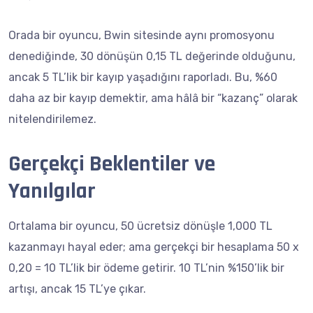
Orada bir oyuncu, Bwin sitesinde aynı promosyonu
denediğinde, 30 dönüşün 0,15 TL değerinde olduğunu,
ancak 5 TL’lik bir kayıp yaşadığını raporladı. Bu, %60
daha az bir kayıp demektir, ama hâlâ bir “kazanç” olarak
nitelendirilemez.
Gerçekçi Beklentiler ve
Yanılgılar
Ortalama bir oyuncu, 50 ücretsiz dönüşle 1,000 TL
kazanmayı hayal eder; ama gerçekçi bir hesaplama 50 x
0,20 = 10 TL’lik bir ödeme getirir. 10 TL’nin %150’lik bir
artışı, ancak 15 TL’ye çıkar.