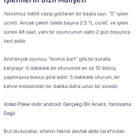
İşlemlerin Gizli Maliyeti
Yatırımsız teklifi cazip gösteren bir başka sayı, “0” işlem
ücreti. Ancak çekim talebi başına 2,5 TL ücret, ve işlem
süresi 48 saat, yani bir oyuncunun sabrı 2 gün boyunca
test edilir.
And birçok oyuncu, “kırmızı kart” gibi bir kuralla
karşılaşır; 5 dakikalık bir oturumda en az 10 dönüş
yapılmazsa bonus iptal edilir. 5 dakikalık oturum, bir
kahve molasından bir dakika daha uzun bir süredir.
Video Poker indir android: Gerçekçi Bir Analiz, Yanılsama
Değil
But bu kurallar, sitenin teknik destek ekibi tarafından