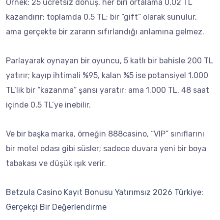
Örnek: 25 ücretsiz dönüş, her biri ortalama 0,02 TL
kazandırır; toplamda 0,5 TL; bir “gift” olarak sunulur,
ama gerçekte bir zararın sıfırlandığı anlamına gelmez.
Parlayarak oynayan bir oyuncu, 5 katlı bir bahisle 200 TL
yatırır; kayıp ihtimali %95, kalan %5 ise potansiyel 1.000
TL’lik bir “kazanma” şansı yaratır; ama 1.000 TL, 48 saat
içinde 0,5 TL’ye inebilir.
Ve bir başka marka, örneğin 888casino, “VIP” sınıflarını
bir motel odası gibi süsler; sadece duvara yeni bir boya
tabakası ve düşük ışık verir.
Betzula Casino Kayıt Bonusu Yatırımsız 2026 Türkiye:
Gerçekçi Bir Değerlendirme