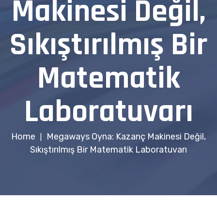
Makinesi Değil,
Sıkıştırılmış Bir
Matematik
Laboratuvarı
Home
Megaways Oyna: Kazanç Makinesi Değil,
|
Sıkıştırılmış Bir Matematik Laboratuvarı