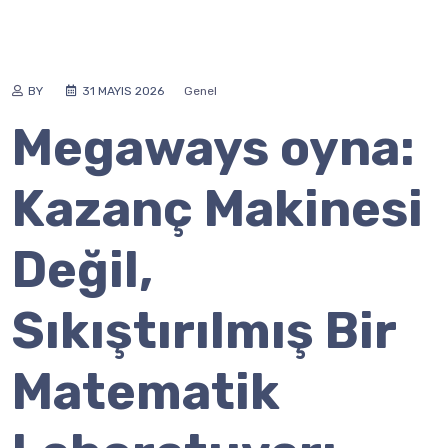
BY
31 MAYIS 2026
Genel
Megaways oyna:
Kazanç Makinesi
Değil,
Sıkıştırılmış Bir
Matematik