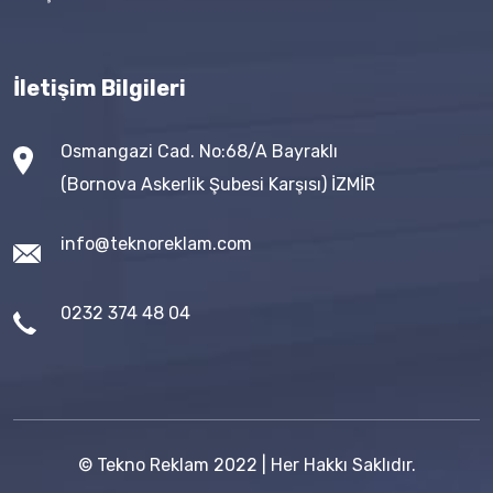
İletişim Bilgileri
Osmangazi Cad. No:68/A Bayraklı
(Bornova Askerlik Şubesi Karşısı) İZMİR
info@teknoreklam.com
0232 374 48 04
©
Tekno Reklam
2022 | Her Hakkı Saklıdır.