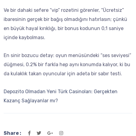
Ve bir dahaki sefere “vip” rozetini görenler, “Ücretsiz”
ibaresinin gerçek bir bağış olmadığını hatırlasın; çünkü
en büyük hayal kırıklığı, bir bonus kodunun 0,1 saniye
içinde kaybolması.
En sinir bozucu detay: oyun menüsündeki “ses seviyesi”
düğmesi, 0.2% bir farkla hep aynı konumda kalıyor, ki bu
da kulaklık takan oyuncular için adeta bir sabır testi.
Depozito Olmadan Yeni Türk Casinoları: Gerçekten
Kazanç Sağlayanlar mı?
Share :