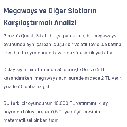
Megaways ve Diğer Slotların
Karşılaştırmalı Analizi
Gonzo’s Quest, 3 katlı bir çarpan sunar; bir megaways
oyununda aynı çarpan, düşük bir volatiliteyle 0,3 katına
iner; bu da oyuncunun kazanma süresini ikiye katlar.
Dolayısıyla, bir oturumda 30 dönüşle Gonzo 5 TL
kazandırırken, megaways aynı sürede sadece 2 TL verir;
yüzde 60 daha az gelir.
Bu fark, bir oyuncunun 10.000 TL yatırımını iki ay
boyunca bölüştürerek 0,5 TL’ye düşürmesinin
matematiksel bir kanıtıdır.