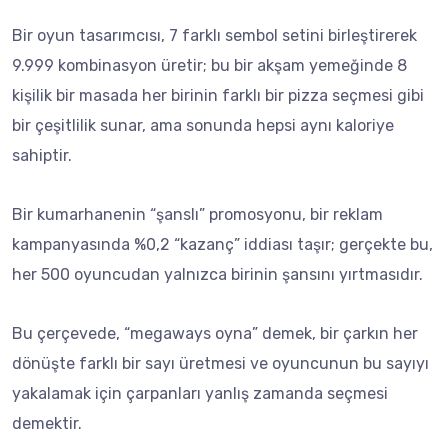
Bir oyun tasarımcısı, 7 farklı sembol setini birleştirerek
9.999 kombinasyon üretir; bu bir akşam yemeğinde 8
kişilik bir masada her birinin farklı bir pizza seçmesi gibi
bir çeşitlilik sunar, ama sonunda hepsi aynı kaloriye
sahiptir.
Bir kumarhanenin “şanslı” promosyonu, bir reklam
kampanyasında %0,2 “kazanç” iddiası taşır; gerçekte bu,
her 500 oyuncudan yalnızca birinin şansını yırtmasıdır.
Bu çerçevede, “megaways oyna” demek, bir çarkın her
dönüşte farklı bir sayı üretmesi ve oyuncunun bu sayıyı
yakalamak için çarpanları yanlış zamanda seçmesi
demektir.