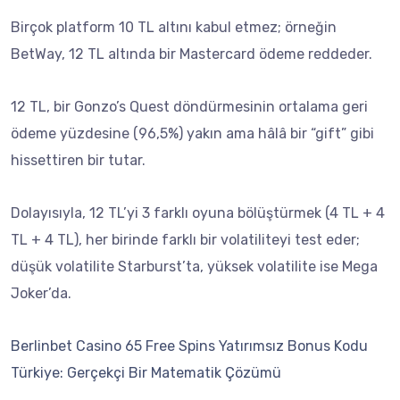
Birçok platform 10 TL altını kabul etmez; örneğin
BetWay, 12 TL altında bir Mastercard ödeme reddeder.
12 TL, bir Gonzo’s Quest döndürmesinin ortalama geri
ödeme yüzdesine (96,5%) yakın ama hâlâ bir “gift” gibi
hissettiren bir tutar.
Dolayısıyla, 12 TL’yi 3 farklı oyuna bölüştürmek (4 TL + 4
TL + 4 TL), her birinde farklı bir volatiliteyi test eder;
düşük volatilite Starburst’ta, yüksek volatilite ise Mega
Joker’da.
Berlinbet Casino 65 Free Spins Yatırımsız Bonus Kodu
Türkiye: Gerçekçi Bir Matematik Çözümü