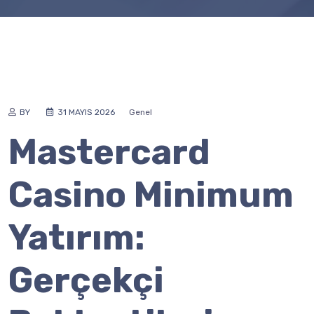
BY
31 MAYIS 2026
Genel
Mastercard
Casino Minimum
Yatırım:
Gerçekçi