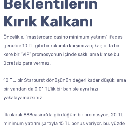
Beklentilerin
Kırık Kalkanı
Öncelikle, “mastercard casino minimum yatırım” ifadesi
genelde 10 TL gibi bir rakamla karşımıza çıkar; o da bir
kere bir “VIP” promosyonun içinde saklı, ama kimse bu
ücretsiz para vermez.
10 TL, bir Starburst dönüşünün değeri kadar düşük; ama
bir yandan da 0,01 TL’lik bir bahisle aynı hızı
yakalayamazsınız.
İlk olarak 888casino’da gördüğüm bir promosyon, 20 TL
minimum yatırım şartıyla 15 TL bonus veriyor; bu, yüzde