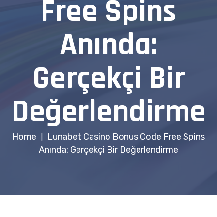
Free Spins
Anında:
Gerçekçi Bir
Değerlendirme
Home
Lunabet Casino Bonus Code Free Spins
|
Anında: Gerçekçi Bir Değerlendirme