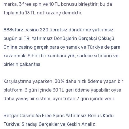
marka, 3 free spin ve 10 TL bonusu birleştirir; bu da
toplamda 13 TL net kazanç demektir.
888starz casino 220 ücretsiz döndürme yatırımsız
bugün al TR: Yatırımsız Dönüşlerin Gerçekçi Çöküşü
Online casino gerçek para oynamak ve Türkiye de para
kazanmak: Sihirli bir kumbara yok, sadece sıfırların ve
birlerin çalkantısı
Karşılaştırma yaparken, 30 % daha hızlı ödeme yapan bir
platform, 3 gün içinde 30 TL geri ödeme yapabilir; oysa
daha yavaş bir sistem, aynı tutarı 7 gün içinde verir.
Betgar Casino 65 Free Spins Yatırımsız Bonus Kodu
Türkiye: Sıradışı Gerçekler ve Keskin Analiz