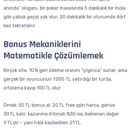
anında” sloganı, bir poker masasında 5 dakikalık bir mola
gibi çabuk geçip yok olur; 20 dakikalık bir oturumda dört
kez tekrarlanır.
Bonus Mekaniklerini
Matematikle Çözümlemek
Birçok site, 10 % geri ödeme oranını “çılgınca” sunar; ama
gerçek bir oyuncunun 1 000 TL yatırdığı bir turda,
ortalama kayıp 100 TL olur.
Örnek: 50 TL bonus al, 20 TL free spin harca, geriye
30 TL kalır; kazanma ihtimali %30 ise, beklenen değer
9 TL’dir – yani hâlâ kaybedilen 21 TL.