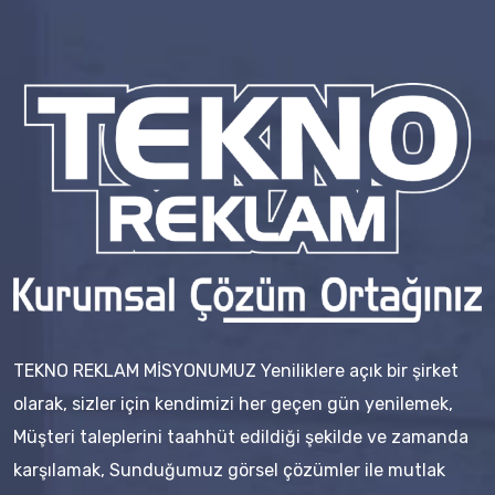
TEKNO REKLAM MİSYONUMUZ Yeniliklere açık bir şirket
olarak, sizler için kendimizi her geçen gün yenilemek,
Müşteri taleplerini taahhüt edildiği şekilde ve zamanda
karşılamak, Sunduğumuz görsel çözümler ile mutlak