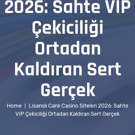
2026: Sahte VIP
Çekiciliği
Ortadan
Kaldıran Sert
Gerçek
Home
Lisanslı Canlı Casino Siteleri 2026: Sahte
|
VIP Çekiciliği Ortadan Kaldıran Sert Gerçek