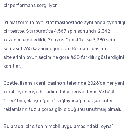
bir performans sergiliyor.
İki platformun aynı slot makinesinde aynı anda oynadığı
bir testte, Starburst’ta 4,567 spin sonunda 2,342
kazanım elde edildi; Gonzo’s Quest’ta ise 3,980 spin
sonrası 1,765 kazanım görüldü. Bu, canlı casino
sitelerinin oyun seçimine göre %28 farklılık gösterdiğini
kanıtlar.
Özetle, lisanslı canlı casino sitelerinde 2026’da her yeni
kural, oyuncuyu bir adım daha geriye itiyor. Ve hâlâ
“free” bir çekilişin “gelir” sağlayacağını düşünenler,
reklamların tuzlu çorba gibi olduğunu unutmuş olmalı.
Bu arada, bir sitenin mobil uygulamasındaki “oyna”