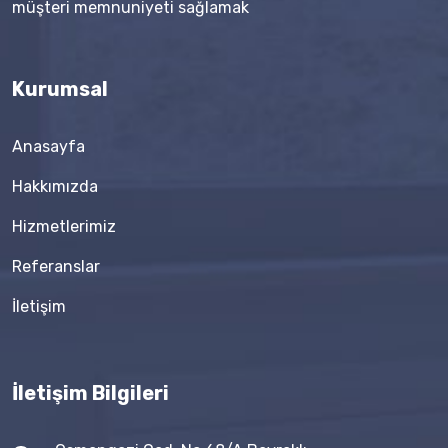
müşteri memnuniyeti sağlamak
Kurumsal
Anasayfa
Hakkımızda
Hizmetlerimiz
Referanslar
İletişim
İletişim Bilgileri