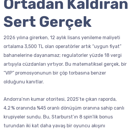
Ortadan Kaldıran
Sert Gerçek
2026 yılına girerken, 12 aylık lisans yenileme maliyeti
ortalama 3,500 TL olan operatörler artık “uygun fiyat”
bahanelerine dayanamaz; regulatorler yüzde 18 vergi
artışıyla cüzdanları yırtıyor. Bu matematiksel gerçek, bir
“VIP” promosyonunun bir çöp torbasına benzer
olduğunu kanıtlar.
Andorra’nın kumar otoritesi, 2025’te çıkan raporda,
4,2 % oranında %45 oranlı dönüşüm oranına sahip canlı
krupiyeler sundu. Bu, Starburst’ın 8 spin’lik bonus
turundan iki kat daha yavaş bir oyuncu akışını