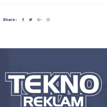
Share :