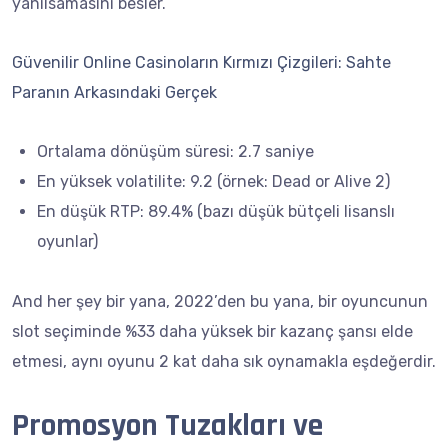
yanılsamasını besler.
Güvenilir Online Casinoların Kırmızı Çizgileri: Sahte
Paranın Arkasındaki Gerçek
Ortalama dönüşüm süresi: 2.7 saniye
En yüksek volatilite: 9.2 (örnek: Dead or Alive 2)
En düşük RTP: 89.4% (bazı düşük bütçeli lisanslı
oyunlar)
And her şey bir yana, 2022’den bu yana, bir oyuncunun
slot seçiminde %33 daha yüksek bir kazanç şansı elde
etmesi, aynı oyunu 2 kat daha sık oynamakla eşdeğerdir.
Promosyon Tuzakları ve