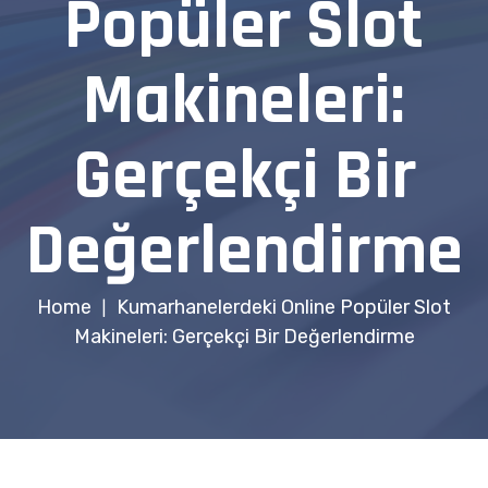
Popüler Slot
Makineleri:
Gerçekçi Bir
Değerlendirme
Home
Kumarhanelerdeki Online Popüler Slot
|
Makineleri: Gerçekçi Bir Değerlendirme