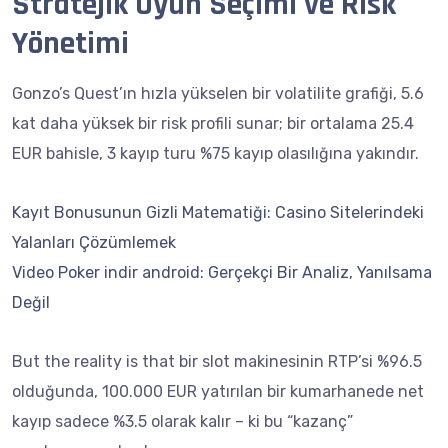
Stratejik Oyun Seçimi ve Risk
Yönetimi
Gonzo’s Quest’ın hızla yükselen bir volatilite grafiği, 5.6
kat daha yüksek bir risk profili sunar; bir ortalama 25.4
EUR bahisle, 3 kayıp turu %75 kayıp olasılığına yakındır.
Kayıt Bonusunun Gizli Matematiği: Casino Sitelerindeki
Yalanları Çözümlemek
Video Poker indir android: Gerçekçi Bir Analiz, Yanılsama
Değil
But the reality is that bir slot makinesinin RTP’si %96.5
olduğunda, 100.000 EUR yatırılan bir kumarhanede net
kayıp sadece %3.5 olarak kalır – ki bu “kazanç”