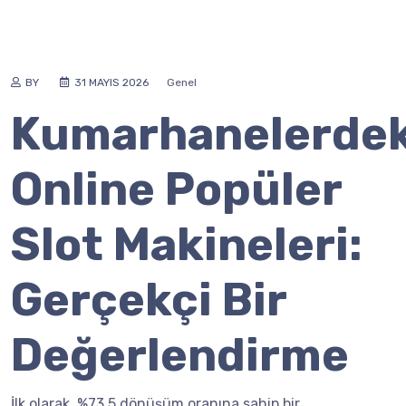
BY
31 MAYIS 2026
Genel
Kumarhanelerdek
Online Popüler
Slot Makineleri:
Gerçekçi Bir
Değerlendirme
İlk olarak, %73.5 dönüşüm oranına sahip bir