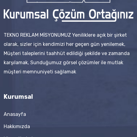
TEKNO REKLAM MİSYONUMUZ Yeniliklere açık bir şirket
olarak, sizler için kendimizi her geçen gün yenilemek,
Müşteri taleplerini taahhüt edildiği şekilde ve zamanda
karşılamak, Sunduğumuz görsel çözümler ile mutlak
müşteri memnuniyeti sağlamak
Kurumsal
Anasayfa
Hakkımızda