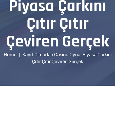
Piyasa Çarkını
Çıtır Çıtır
Çeviren Gerçek
Home
Kayıt Olmadan Casino Oyna: Piyasa Çarkını
|
Çıtır Çıtır Çeviren Gerçek