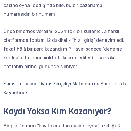
casino oyna” dediğinde bile, bu bir pazarlama
numarasıdır, bir numara.
Önce bir örnek verelim: 2024’teki bir kullanıcı, 3 farklı
platformda toplam 12 dakikalık “hızlı giriş” deneyimledi,
fakat hâlâ bir para kazandı mı? Hayır, sadece “deneme
kredisi” ödüllerini biriktirdi, ki bu krediler bir sonraki
haftanın birinci gününde siliniyor.
Samsun Casino Oyna: Gerçekçi Matematikle Yorgunlukta
Kaybetmek
Kaydı Yoksa Kim Kazanıyor?
Bir platformun “kayıt olmadan casino oyna” özelliği, 2