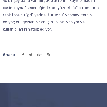
Ve bir şey daha var: Birçok platform, “kayıt olmadan
casino oyna” seçeneğinde, arayüzdeki “x” butonunun
renk tonunu “gri” yerine “turuncu” yapmayı tercih
ediyor; bu, gözleri bir an için “blink” yapıyor ve
kullanıcıları rahatsız ediyor.
Share :