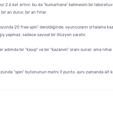
ıyı 2.6 kat artırır; bu da “kumarhane” kelimesini bir laboratu
ir an durur, bir an fırlar.
u oyunda 20 free spin” denildiğinde, oyuncuların ortalama kaz
ağış yapmaz; sadece sayısal bir illüzyon yaratır.
dımda bir “kayıp” ve bir “kazanım” oranı sunar; ama nihai son
ayüzünde “spin” butonunun metni 9 punto, aynı zamanda alt k