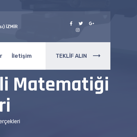
sı) İZMİR
r
İletişim
TEKLİF ALIN
zli Matematiği
ri
erçekleri