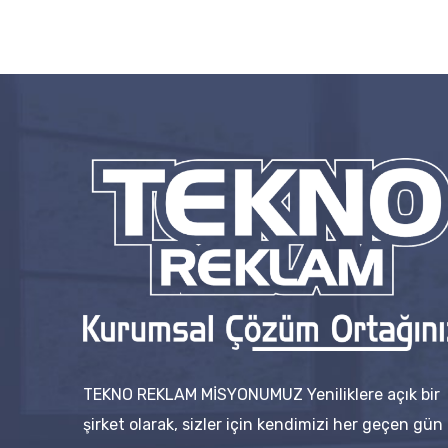
TEKNO REKLAM MİSYONUMUZ Yeniliklere açık bir
şirket olarak, sizler için kendimizi her geçen gün