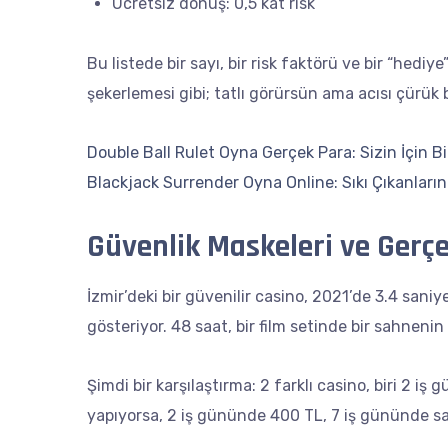
Ücretsiz dönüş: 0,5 kat risk
Bu listede bir sayı, bir risk faktörü ve bir “hediy
şekerlemesi gibi; tatlı görürsün ama acısı çürük bi
Double Ball Rulet Oyna Gerçek Para: Sizin İçin Bir
Blackjack Surrender Oyna Online: Sıkı Çıkanların 
Güvenlik Maskeleri ve Gerç
İzmir’deki bir güvenilir casino, 2021’de 3.4 saniye
gösteriyor. 48 saat, bir film setinde bir sahnenin
Şimdi bir karşılaştırma: 2 farklı casino, biri 2 i
yapıyorsa, 2 iş gününde 400 TL, 7 iş gününde sade