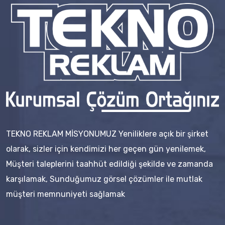
TEKNO REKLAM MİSYONUMUZ Yeniliklere açık bir şirket
olarak, sizler için kendimizi her geçen gün yenilemek,
Müşteri taleplerini taahhüt edildiği şekilde ve zamanda
karşılamak, Sunduğumuz görsel çözümler ile mutlak
müşteri memnuniyeti sağlamak