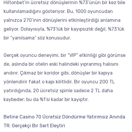
Hiltonbet’in ücretsiz dönüşlerinin %73’ünün bir kez bile
kullanılamadığını gösteriyor. Bu, 1000 oyuncudan
yalnızca 270’inin dönüşlerini etkinleştirdiği anlamına
geliyor. Dolayısıyla, %73’lük bir kayıpsızlık değil, %73’lük
bir “yanılsama” söz konusudur.
Gerçek oyuncu deneyimi, bir “VIP” etkinliği gibi görünse
de, aslında bir otelin eski halindeki yıpranmış halısını
andırır. Çıkmaz bir koridor gibi, dönüşler bir kapıya
yönlendirir fakat o kapı kilitlidir. Bir oyuncu 200 TL
yatırdığında, 20 ücretsiz spinle sadece 2 TL daha
kaybeder; bu da %1’si kadar bir kayıptır.
Betine Casino 70 Ücretsiz Döndürme Yatırımsız Anında
TR: Gerçekçi Bir Sert Eleştiri