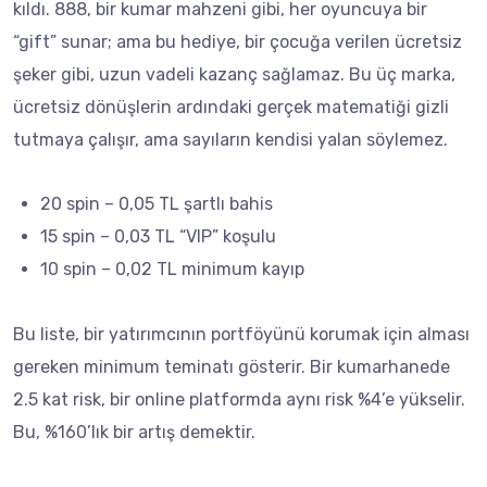
kıldı. 888, bir kumar mahzeni gibi, her oyuncuya bir
“gift” sunar; ama bu hediye, bir çocuğa verilen ücretsiz
şeker gibi, uzun vadeli kazanç sağlamaz. Bu üç marka,
ücretsiz dönüşlerin ardındaki gerçek matematiği gizli
tutmaya çalışır, ama sayıların kendisi yalan söylemez.
20 spin – 0,05 TL şartlı bahis
15 spin – 0,03 TL “VIP” koşulu
10 spin – 0,02 TL minimum kayıp
Bu liste, bir yatırımcının portföyünü korumak için alması
gereken minimum teminatı gösterir. Bir kumarhanede
2.5 kat risk, bir online platformda aynı risk %4’e yükselir.
Bu, %160’lık bir artış demektir.