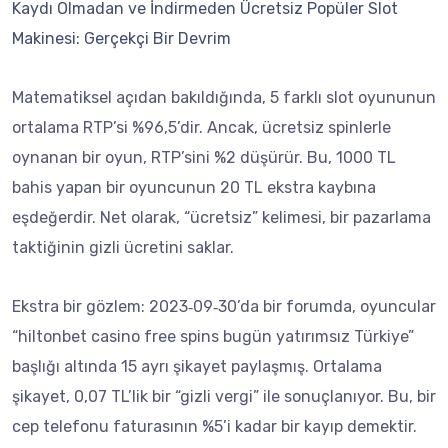
Kaydı Olmadan ve İndirmeden Ücretsiz Popüler Slot
Makinesi: Gerçekçi Bir Devrim
Matematiksel açıdan bakıldığında, 5 farklı slot oyununun
ortalama RTP’si %96,5’dir. Ancak, ücretsiz spinlerle
oynanan bir oyun, RTP’sini %2 düşürür. Bu, 1000 TL
bahis yapan bir oyuncunun 20 TL ekstra kaybına
eşdeğerdir. Net olarak, “ücretsiz” kelimesi, bir pazarlama
taktiğinin gizli ücretini saklar.
Ekstra bir gözlem: 2023‑09‑30’da bir forumda, oyuncular
“hiltonbet casino free spins bugün yatırımsız Türkiye”
başlığı altında 15 ayrı şikayet paylaşmış. Ortalama
şikayet, 0,07 TL’lik bir “gizli vergi” ile sonuçlanıyor. Bu, bir
cep telefonu faturasının %5’i kadar bir kayıp demektir.