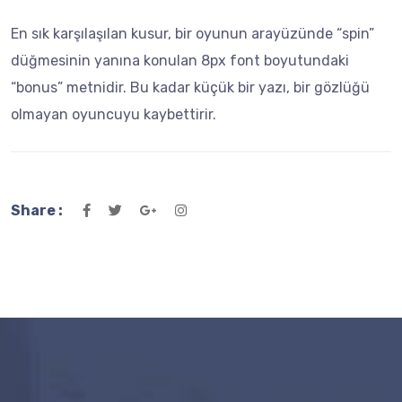
En sık karşılaşılan kusur, bir oyunun arayüzünde “spin”
düğmesinin yanına konulan 8px font boyutundaki
“bonus” metnidir. Bu kadar küçük bir yazı, bir gözlüğü
olmayan oyuncuyu kaybettirir.
Share :