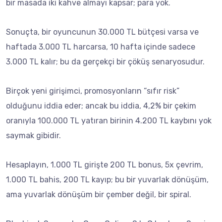
bir masada iki kahve almayı kapsar; para yok.
Sonuçta, bir oyuncunun 30.000 TL bütçesi varsa ve
haftada 3.000 TL harcarsa, 10 hafta içinde sadece
3.000 TL kalır; bu da gerçekçi bir çöküş senaryosudur.
Birçok yeni girişimci, promosyonların “sıfır risk”
olduğunu iddia eder; ancak bu iddia, 4,2% bir çekim
oranıyla 100.000 TL yatıran birinin 4.200 TL kaybını yok
saymak gibidir.
Hesaplayın, 1.000 TL girişte 200 TL bonus, 5x çevrim,
1.000 TL bahis, 200 TL kayıp; bu bir yuvarlak dönüşüm,
ama yuvarlak dönüşüm bir çember değil, bir spiral.