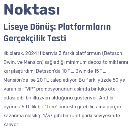
Noktası
Liseye Dönüş: Platformların
Gerçekçilik Testi
İlk olarak, 2024 itibarıyla 3 farklı platformun (Betsson,
Bwin, ve Mansion) sağladığı minimum depozito miktarını
karşılaştırdım; Betsson’da 10 TL, Bwin’de 15 TL,
Mansion’da ise 20 TL talep ediyor. Bu fark, yüzde 50’ye
varan bir “VIP” promosyonunun aslında bir lüks otel
odası gibi bir illüzyon olduğunu gösteriyor. And bir
oyuncu 5 TL lik bir “free” bonusla girebilir, ama gerçek
kazanma olasılığı 1/37 gibi bir rulet çarkı seviyesinde
kalıyor.