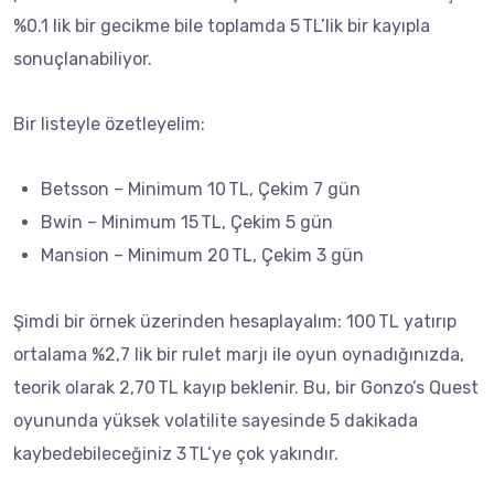
%0.1 lik bir gecikme bile toplamda 5 TL’lik bir kayıpla
sonuçlanabiliyor.
Bir listeyle özetleyelim:
Betsson – Minimum 10 TL, Çekim 7 gün
Bwin – Minimum 15 TL, Çekim 5 gün
Mansion – Minimum 20 TL, Çekim 3 gün
Şimdi bir örnek üzerinden hesaplayalım: 100 TL yatırıp
ortalama %2,7 lik bir rulet marjı ile oyun oynadığınızda,
teorik olarak 2,70 TL kayıp beklenir. Bu, bir Gonzo’s Quest
oyununda yüksek volatilite sayesinde 5 dakikada
kaybedebileceğiniz 3 TL’ye çok yakındır.