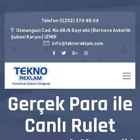
Telefon
0(232) 374 48 04
Osmangazi Cad. No:68/A Bayraklı (Bornova Askerlik
Şubesi Karşısı) İZMİR
info@teknoreklam.com
Gerçek Para ile
Canlı Rulet