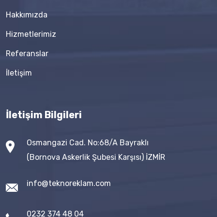
Hakkımızda
Hizmetlerimiz
Referanslar
İletişim
İletişim Bilgileri
Osmangazi Cad. No:68/A Bayraklı
(Bornova Askerlik Şubesi Karşısı) İZMİR
info@teknoreklam.com
0232 374 48 04