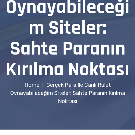
Oynayabileceği
m Siteler:
Sahte Paranın
Kırılma Noktası
Home
Gerçek Para Ile Canlı Rulet
|
Oynayabileceğim Siteler: Sahte Paranın Kırılma
Noktası