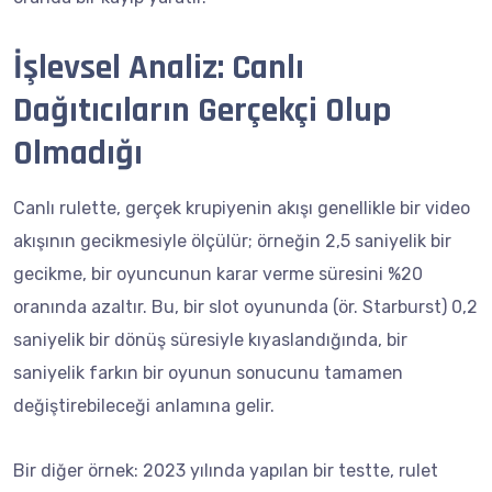
İşlevsel Analiz: Canlı
Dağıtıcıların Gerçekçi Olup
Olmadığı
Canlı rulette, gerçek krupiyenin akışı genellikle bir video
akışının gecikmesiyle ölçülür; örneğin 2,5 saniyelik bir
gecikme, bir oyuncunun karar verme süresini %20
oranında azaltır. Bu, bir slot oyununda (ör. Starburst) 0,2
saniyelik bir dönüş süresiyle kıyaslandığında, bir
saniyelik farkın bir oyunun sonucunu tamamen
değiştirebileceği anlamına gelir.
Bir diğer örnek: 2023 yılında yapılan bir testte, rulet