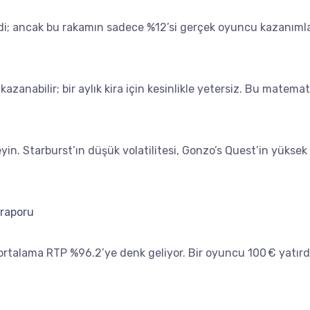
irdi; ancak bu rakamın sadece %12’si gerçek oyuncu kazanımla
 kazanabilir; bir aylık kira için kesinlikle yetersiz. Bu matem
yin. Starburst’ın düşük volatilitesi, Gonzo’s Quest’in yüksek
 raporu
rtalama RTP %96.2’ye denk geliyor. Bir oyuncu 100 € yatırdığı