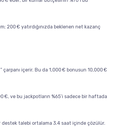
0 € eder; bir kumar bütçesinin %70’i bu
im; 200 € yatırdığınızda beklenen net kazanç
g” çarpanı içerir. Bu da 1,000 € bonusun 10,000 €
0 €, ve bu jackpotların %65’i sadece bir haftada
ir destek talebi ortalama 3.4 saat içinde çözülür.