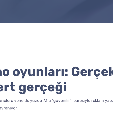
no oyunları: Gerçe
ert gerçeği
nelere yöneldi; yüzde 73’ü “güvenilir” ibaresiyle reklam yapan
avranıyor.