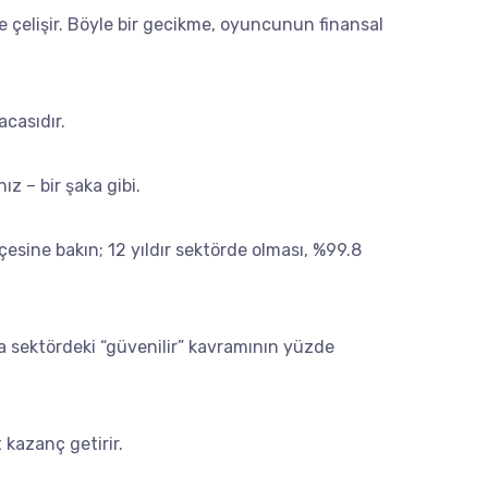
e çelişir. Böyle bir gecikme, oyuncunun finansal
acasıdır.
z – bir şaka gibi.
çesine bakın; 12 yıldır sektörde olması, %99.8
a sektördeki “güvenilir” kavramının yüzde
 kazanç getirir.