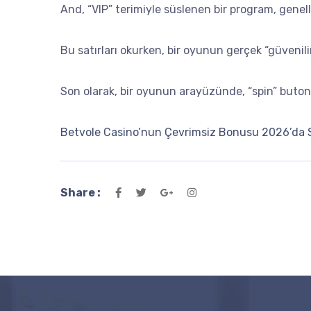
And, “VIP” terimiyle süslenen bir program, genelli
Bu satırları okurken, bir oyunun gerçek “güvenili
Son olarak, bir oyunun arayüzünde, “spin” butonu
Betvole Casino’nun Çevrimsiz Bonusu 2026’da Siz
Share :