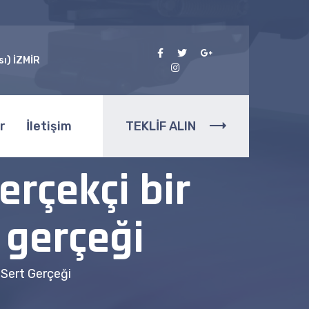
sı) İZMİR
r
İletişim
TEKLİF ALIN
erçekçi bir
 gerçeği
 Sert Gerçeği