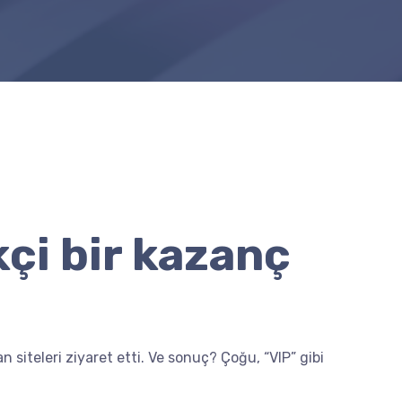
kçi bir kazanç
 siteleri ziyaret etti. Ve sonuç? Çoğu, “VIP” gibi