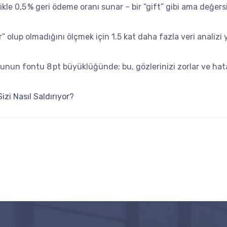
kle 0,5 % geri ödeme oranı sunar – bir “gift” gibi ama değers
r” olup olmadığını ölçmek için 1.5 kat daha fazla veri analiz
nun fontu 8 pt büyüklüğünde; bu, gözlerinizi zorlar ve hatal
i Nasıl Saldırıyor?