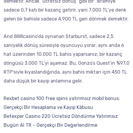
demektir. Ancak “ücretsiz dönüş” gibi bir “ikramiye”
sadece 0,7 katı bir kazanç getirir, yani 7.000 TL’ye denk
gelen bir bahisle sadece 4.900 TL geri dönmek demektir.
And 888casino’da oynanan Starburst, sadece 2,5
saniyelik dönüş süresiyle oyuncuyu yorar; aynı anda 6
hat üzerinden 10.000 TL bahis yaparsanız, bir kazanç
döngüsü 3.000 TL’yi aşamaz. Bu, Gonzo’s Quest’in %97,0
RTP’siyle kıyaslandığında, aynı bahis miktarı için 450 TL
daha düşük bir kayıp anlamına gelir.
Rexbet casino 100 free spins yatırımsız mobil bonus:
Gerçekçi Bir Hesaplama ve Kayıp Kâbusu
Betexper Casino 220 Ücretsiz Döndürme Yatırımsız
Bugün Al TR – Gerçekçi Bir Değerlendirme