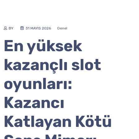
BY
31 MAYIS 2026
Genel
En yüksek
kazançlı slot
oyunları:
Kazancı
Katlayan Kötü