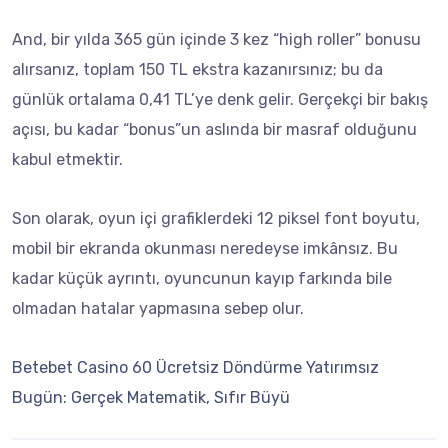
And, bir yılda 365 gün içinde 3 kez “high roller” bonusu
alırsanız, toplam 150 TL ekstra kazanırsınız; bu da
günlük ortalama 0,41 TL’ye denk gelir. Gerçekçi bir bakış
açısı, bu kadar “bonus”un aslında bir masraf olduğunu
kabul etmektir.
Son olarak, oyun içi grafiklerdeki 12 piksel font boyutu,
mobil bir ekranda okunması neredeyse imkânsız. Bu
kadar küçük ayrıntı, oyuncunun kayıp farkında bile
olmadan hatalar yapmasına sebep olur.
Betebet Casino 60 Ücretsiz Döndürme Yatırımsız
Bugün: Gerçek Matematik, Sıfır Büyü