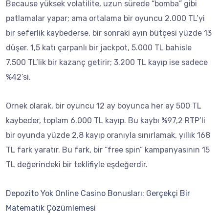
Because yüksek volatilite, uzun sürede “bomba” gibi
patlamalar yapar; ama ortalama bir oyuncu 2.000 TL’yi
bir seferlik kaybederse, bir sonraki ayın bütçesi yüzde 13
düşer. 1,5 katı çarpanlı bir jackpot, 5.000 TL bahisle
7.500 TL’lik bir kazanç getirir; 3.200 TL kayıp ise sadece
%42’si.
Ornek olarak, bir oyuncu 12 ay boyunca her ay 500 TL
kaybeder, toplam 6.000 TL kayıp. Bu kaybı %97,2 RTP’li
bir oyunda yüzde 2,8 kayıp oranıyla sınırlamak, yıllık 168
TL fark yaratır. Bu fark, bir “free spin” kampanyasının 15
TL değerindeki bir teklifiyle eşdeğerdir.
Depozito Yok Online Casino Bonusları: Gerçekçi Bir
Matematik Çözümlemesi