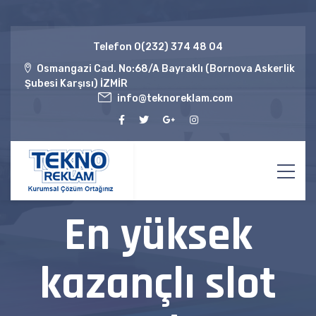
Telefon
0(232) 374 48 04
Osmangazi Cad. No:68/A Bayraklı (Bornova Askerlik
Şubesi Karşısı) İZMİR
info@teknoreklam.com
En yüksek
kazançlı slot