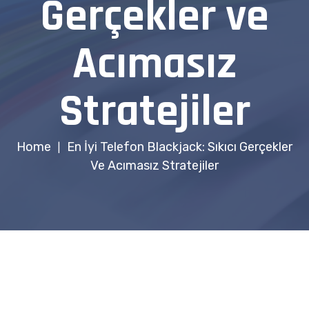
Gerçekler ve
Acımasız
Stratejiler
Home
En İyi Telefon Blackjack: Sıkıcı Gerçekler
|
Ve Acımasız Stratejiler