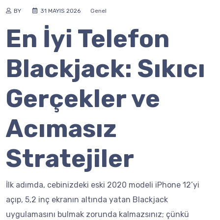
BY
31 MAYIS 2026
Genel
En İyi Telefon
Blackjack: Sıkıcı
Gerçekler ve
Acımasız
Stratejiler
İlk adımda, cebinizdeki eski 2020 modeli iPhone 12’yi
açıp, 5,2 inç ekranın altında yatan Blackjack
uygulamasını bulmak zorunda kalmazsınız; çünkü