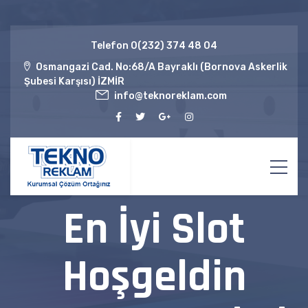
Telefon
0(232) 374 48 04
Osmangazi Cad. No:68/A Bayraklı (Bornova Askerlik
Şubesi Karşısı) İZMİR
info@teknoreklam.com
En İyi Slot
Hoşgeldin