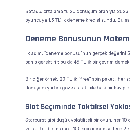
Bet365, ortalama %120 dönüşüm oranıyla 2023’te
oyuncuya 1,5 TL’lik deneme kredisi sundu. Bu sayıl
Deneme Bonusunun Matema
İlk adım, “deneme bonusu”nun gerçek değerini 5 
bahis gerektirir; bu da 45 TL’lik bir çevrim demekt
Bir diğer örnek, 20 TL’lik “free” spin paketi; he
dönüşüm şartını göze alarak bile hâlâ bir kayıp d
Slot Seçiminde Taktiksel Yakl
Starburst gibi düşük volatiliteli bir oyun, her 1
volatiliteli bir makara, 100 spin içinde sadece 2 