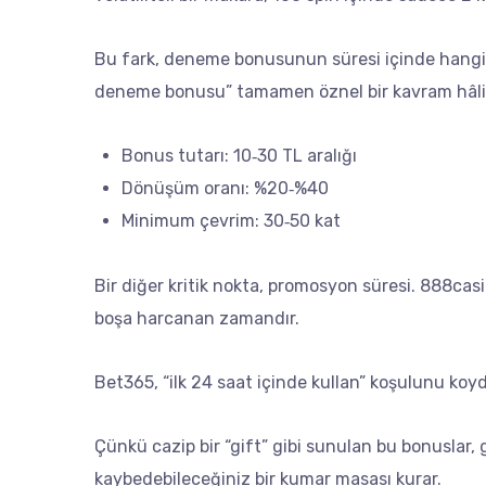
Bu fark, deneme bonusunun süresi içinde hangi oy
deneme bonusu” tamamen öznel bir kavram hâlin
Bonus tutarı: 10‑30 TL aralığı
Dönüşüm oranı: %20‑%40
Minimum çevrim: 30‑50 kat
Bir diğer kritik nokta, promosyon süresi. 888ca
boşa harcanan zamandır.
Bet365, “ilk 24 saat içinde kullan” koşulunu ko
Çünkü cazip bir “gift” gibi sunulan bu bonuslar, 
kaybedebileceğiniz bir kumar masası kurar.