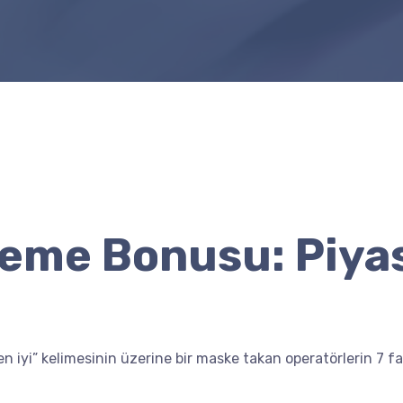
neme Bonusu: Piya
en iyi” kelimesinin üzerine bir maske takan operatörlerin 7 f