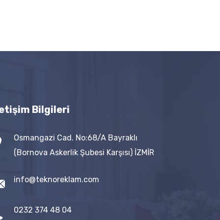
letişim Bilgileri
Osmangazi Cad. No:68/A Bayraklı
(Bornova Askerlik Şubesi Karşısı) İZMİR
info@teknoreklam.com
0232 374 48 04