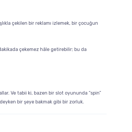
lıkla çekilen bir reklamı izlemek, bir çocuğun
dakikada çekemez hâle getirebilir; bu da
lar. Ve tabii ki, bazen bir slot oyununda “spin”
deyken bir şeye bakmak gibi bir zorluk.