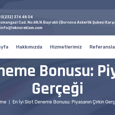
n
0(232) 374 48 04
smangazi Cad. No:68/A Bayraklı (Bornova Askerlik Şubesi Karşı
info@teknoreklam.com
ayfa
Hakkımızda
Hizmetlerimiz
Referansla
eneme Bonusu: Pi
Gerçeği
me
En İyi Slot Deneme Bonusu: Piyasanın Çirkin Gerç
|