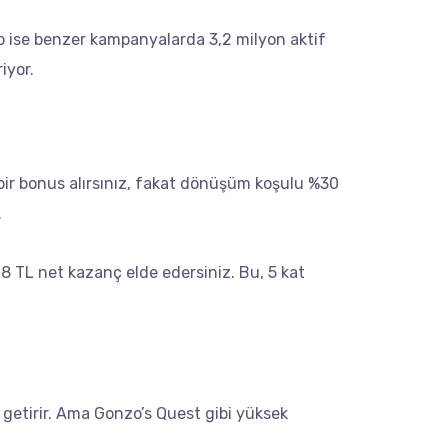
o ise benzer kampanyalarda 3,2 milyon aktif
iyor.
bir bonus alırsınız, fakat dönüşüm koşulu %30
.
 8 TL net kazanç elde edersiniz. Bu, 5 kat
L getirir. Ama Gonzo’s Quest gibi yüksek