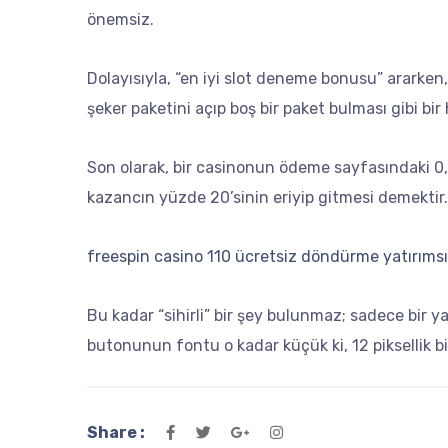
önemsiz.
Dolayısıyla, “en iyi slot deneme bonusu” ararken,
şeker paketini açıp boş bir paket bulması gibi bir h
Son olarak, bir casinonun ödeme sayfasındaki 0,5
kazancın yüzde 20’sinin eriyip gitmesi demektir.
freespin casino 110 ücretsiz döndürme yatırımsız
Bu kadar “sihirli” bir şey bulunmaz; sadece bir ya
butonunun fontu o kadar küçük ki, 12 piksellik b
Share :