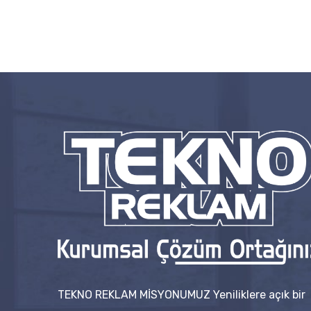
TEKNO REKLAM MİSYONUMUZ Yeniliklere açık bir