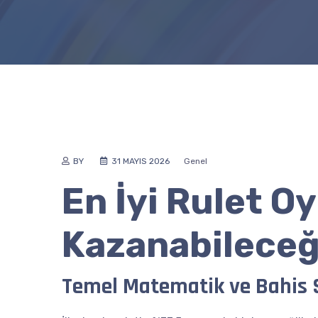
BY
31 MAYIS 2026
Genel
En İyi Rulet O
Kazanabileceğ
Temel Matematik ve Bahis S