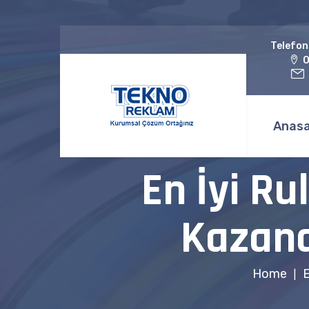
Telefo
O
Anas
En İyi Ru
Kazana
Home
E
|