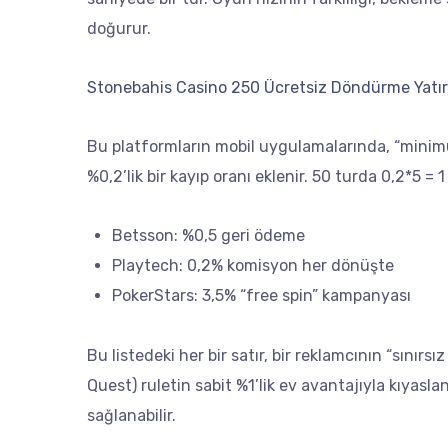
doğurur.
Stonebahis Casino 250 Ücretsiz Döndürme Yatır
Bu platformların mobil uygulamalarında, “minimum 
%0,2’lik bir kayıp oranı eklenir. 50 turda 0,2*5 = 
Betsson: %0,5 geri ödeme
Playtech: 0,2% komisyon her dönüşte
PokerStars: 3,5% “free spin” kampanyası
Bu listedeki her bir satır, bir reklamcının “sınırs
Quest) ruletin sabit %1’lik ev avantajıyla kıyasla
sağlanabilir.