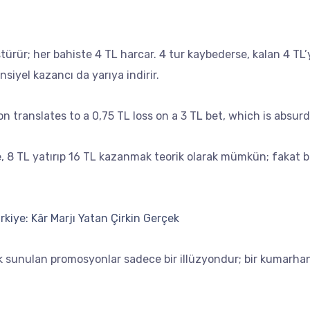
üştürür; her bahiste 4 TL harcar. 4 tur kaybederse, kalan 4 TL’y
nsiyel kazancı da yarıya indirir.
 translates to a 0,75 TL loss on a 3 TL bet, which is absur
e, 8 TL yatırıp 16 TL kazanmak teorik olarak mümkün; fakat bir
kiye: Kâr Marjı Yatan Çirkin Gerçek
ak sunulan promosyonlar sadece bir illüzyondur; bir kumarha