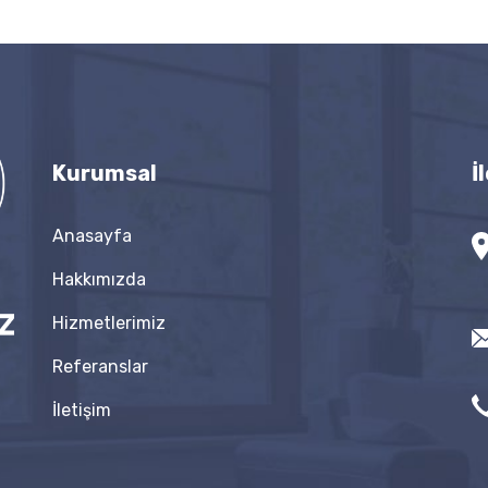
Kurumsal
İ
Anasayfa
Hakkımızda
Hizmetlerimiz
Referanslar
İletişim