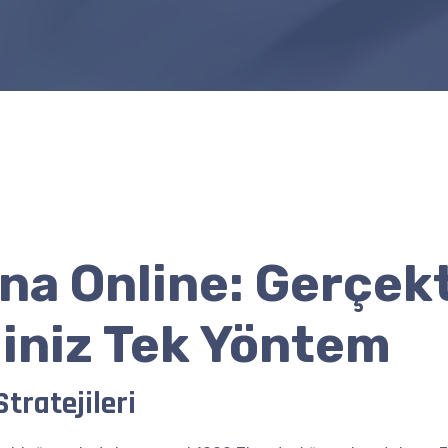
yna Online: Gerçek
iniz Tek Yöntem
tratejileri