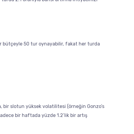
r bütçeyle 50 tur oynayabilir, fakat her turda
a, bir slotun yüksek volatilitesi (örneğin Gonzo’s
sadece bir haftada yüzde 1.2’lik bir artış