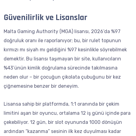
Güvenilirlik ve Lisanslar
Malta Gaming Authority (MGA) lisansı, 2026’da %97
doğruluk oranı ile raporlanıyor; bu, bir rulet topunun
kırmızı mı siyah mı geldiğini %97 kesinlikle söyrebilmek
demektir. Bu lisansı taşımayan bir site, kullanıcıların
%43’ünün kimlik doğrulama sürecinde takılmasına
neden olur – bir çocuğun çikolata çubuğunu bir kez
çiğnemesine benzer bir deneyim.
Lisansa sahip bir platformda, 1:1 oranında bir çekim
limitini aşan bir oyuncu, ortalama 12 iş günü içinde para
çekebiliyor. 12 gün, bir slot oyununda 1000 dönüşün
ardından “kazanma” sesinin ilk kez duyulması kadar