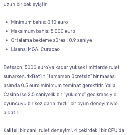
uzun bir bekleyiştir.
Minimum bahis: 0,10 euro
Maksimum bahis: 5.000 euro
Ortalama bekleme süresi: 0,9 saniye
Lisans: MGA, Curacao
Betsson, 5000 euro’ya kadar yüksek limitlerde rulet
sunarken, 1xBet’in “tamamen ücretsiz” bir masası
aslında 0,5 euro minimum teminat gerektirir. Yalla
Casino ise 2,5 saniyelik bir “yükleme” gecikmesiyle,
oyuncuyu bir kez daha “hızlı” bir oyun deneyimiyle
aldatır.
Kaliteli bir canlı rulet deneyimi, 4 çekirdekli bir CPU’da