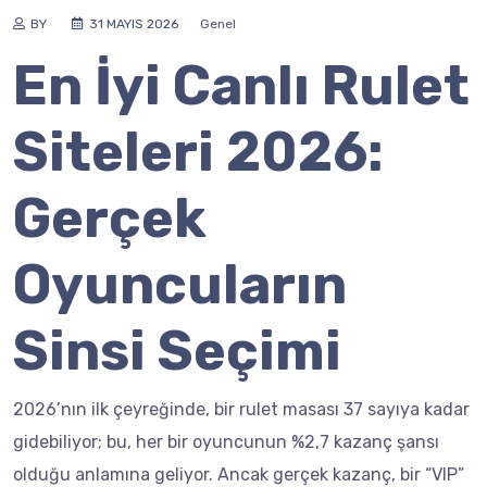
BY
31 MAYIS 2026
Genel
En İyi Canlı Rulet
Siteleri 2026:
Gerçek
Oyuncuların
Sinsi Seçimi
2026’nın ilk çeyreğinde, bir rulet masası 37 sayıya kadar
gidebiliyor; bu, her bir oyuncunun %2,7 kazanç şansı
olduğu anlamına geliyor. Ancak gerçek kazanç, bir “VIP”