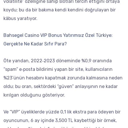
volatilite” özelliğine sahip slotları tercih ettiğini ortaya
koydu; bu da bir bakıma kendi kendini doğrulayan bir
kâbus yaratıyor.
Bahsegel Casino VIP Bonus Yatırımsız Özel Türkiye:
Gerçekte Ne Kadar Sıfır Para?
Öte yandan, 2022‑2023 döneminde %0,9 oranında
“spam” e‑posta bildirimi yapan bir site, kullanıcıların
%23’ünün hesabını kapatmak zorunda kalmasına neden
oldu; bu oran, sektördeki “güven” anlayışının ne kadar
kırılgan olduğunu gösteriyor.
Ve “VIP” üyeliklerde yüzde 0,1 lik ekstra para ödeyen bir
oyuncunun, 6 ay içinde 3,500 TL kaybettiği bir örnek,