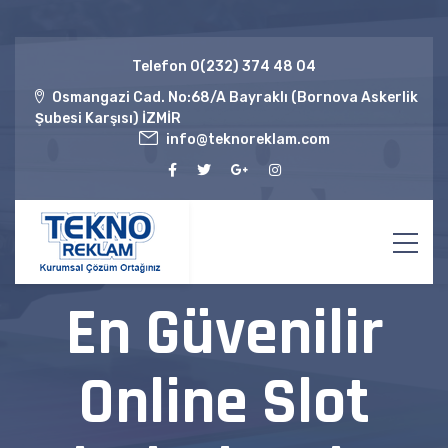
Telefon
0(232) 374 48 04
Osmangazi Cad. No:68/A Bayraklı (Bornova Askerlik
Şubesi Karşısı) İZMİR
info@teknoreklam.com
En Güvenilir
Online Slot