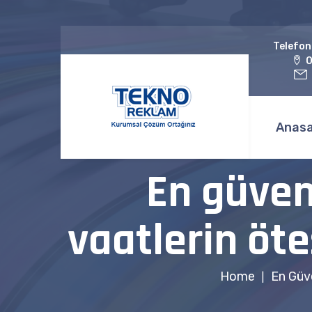
Telefo
O
Anas
En güveni
vaatlerin öt
Home
En Güve
|