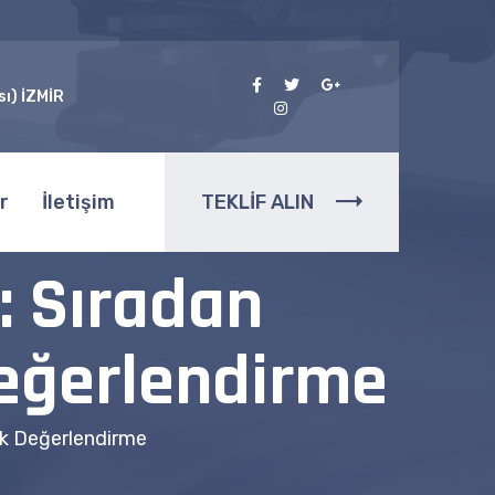
sı) İZMİR
r
İletişim
TEKLİF ALIN
i: Sıradan
değerlendirme
çek Değerlendirme