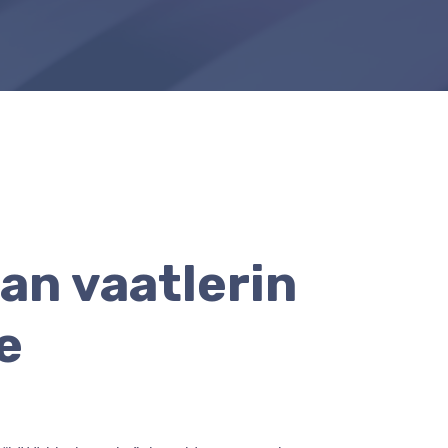
dan vaatlerin
e