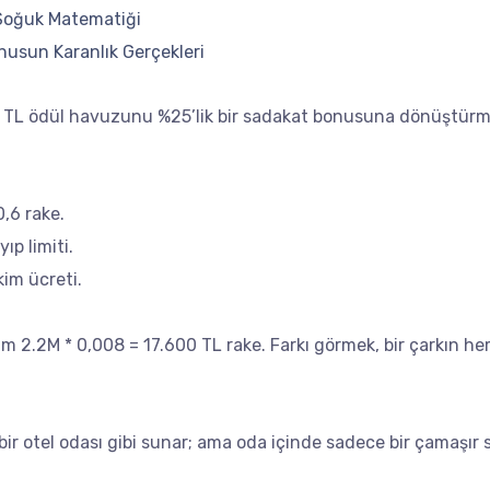
 Soğuk Matematiği
nusun Karanlık Gerçekleri
 TL ödül havuzunu %25’lik bir sadakat bonusuna dönüştürmüş;
0,6 rake.
ıp limiti.
kim ücreti.
am 2.2M * 0,008 = 17.600 TL rake. Farkı görmek, bir çarkın h
i bir otel odası gibi sunar; ama oda içinde sadece bir çamaşır