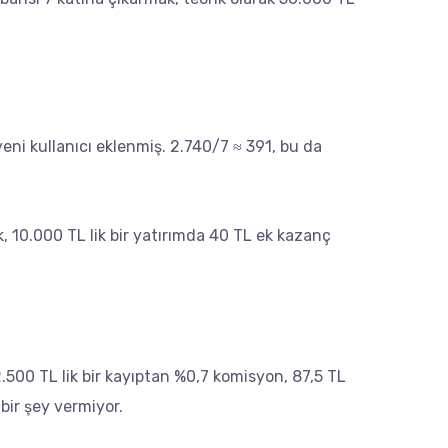
ni kullanıcı eklenmiş. 2.740/7 ≈ 391, bu da
k, 10.000 TL lik bir yatırımda 40 TL ek kazanç
2.500 TL lik bir kayıptan %0,7 komisyon, 87,5 TL
bir şey vermiyor.