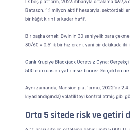
İlk beş platform, 2023 itibarıyla ortalama %97,
Betsson, 1.1 milyon aktif hesabıyla, sektördeki 
bir kâğıt kırıntısı kadar hafif.
Bir başka örnek: Bwin’in 30 saniyelik para çekme
30/60 = 0,5’lik bir hız oranı, yani bir dakikada ik
Canlı Krupiye Blackjack Ücretsiz Oyna: Gerçekçi
500 euro casino yatırımsız bonus: Gerçekten ne 
Aynı zamanda, Mansion platformu, 2022’de 2.4 mil
kıyaslandığında) volatiliteyi kontrol etmiş gibi 
Orta 5 sitede risk ve getiri
6‑10 arası siteler, ortalama bahis limiti 5.000 TL