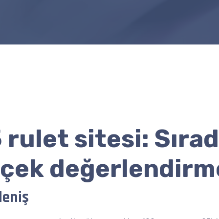
 rulet sitesi: Sıra
rçek değerlendirm
leniş