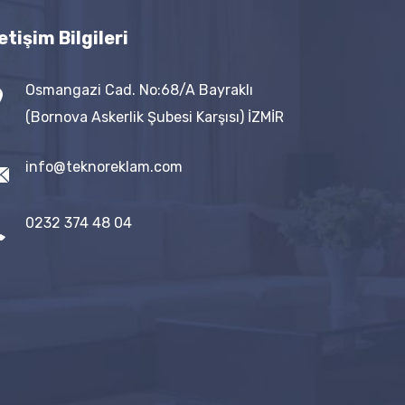
letişim Bilgileri
Osmangazi Cad. No:68/A Bayraklı
(Bornova Askerlik Şubesi Karşısı) İZMİR
info@teknoreklam.com
0232 374 48 04