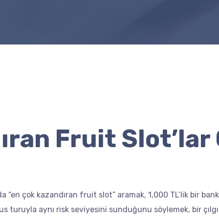
ran Fruit Slot’la
da “en çok kazandıran fruit slot” aramak, 1,000 TL’lik bir bank
s turuyla aynı risk seviyesini sunduğunu söylemek, bir çılgı