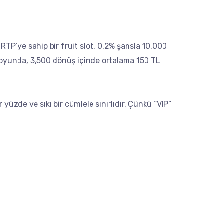
% RTP’ye sahip bir fruit slot, 0.2% şansla 10,000
ir oyunda, 3,500 dönüş içinde ortalama 150 TL
yüzde ve sıkı bir cümlele sınırlıdır. Çünkü “VIP”