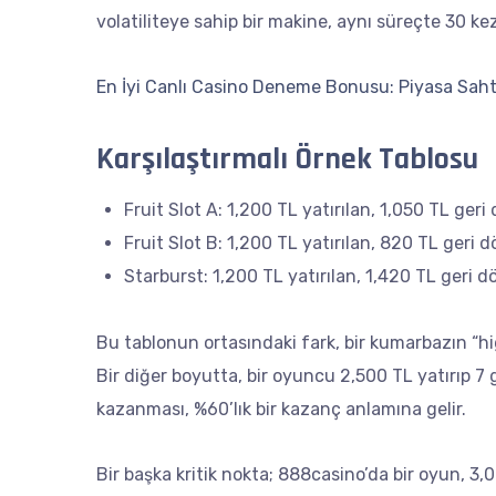
volatiliteye sahip bir makine, aynı süreçte 30 kez
En İyi Canlı Casino Deneme Bonusu: Piyasa Sahte
Karşılaştırmalı Örnek Tablosu
Fruit Slot A: 1,200 TL yatırılan, 1,050 TL geri
Fruit Slot B: 1,200 TL yatırılan, 820 TL geri 
Starburst: 1,200 TL yatırılan, 1,420 TL geri d
Bu tablonun ortasındaki fark, bir kumarbazın “hig
Bir diğer boyutta, bir oyuncu 2,500 TL yatırıp 7
kazanması, %60’lık bir kazanç anlamına gelir.
Bir başka kritik nokta; 888casino’da bir oyun, 3