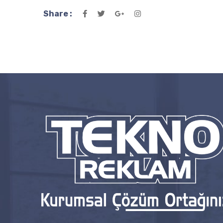
Share :