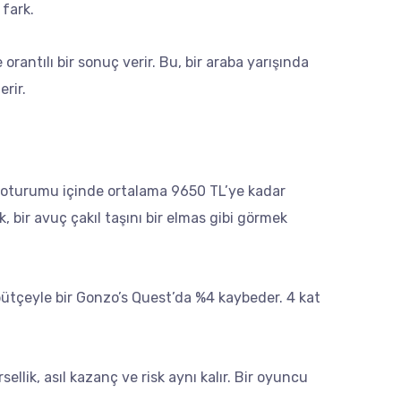
 fark.
orantılı bir sonuç verir. Bu, bir araba yarışında
rir.
ik oturumu içinde ortalama 9650 TL’ye kadar
, bir avuç çakıl taşını bir elmas gibi görmek
 bütçeyle bir Gonzo’s Quest’da %4 kaybeder. 4 kat
llik, asıl kazanç ve risk aynı kalır. Bir oyuncu