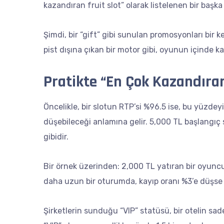
kazandıran fruit slot” olarak listelenen bir başka 
Şimdi, bir “gift” gibi sunulan promosyonları bir ke
pist dışına çıkan bir motor gibi, oyunun içinde 
Pratikte “En Çok Kazandıra
Öncelikle, bir slotun RTP’si %96.5 ise, bu yüzde
düşebileceği anlamına gelir. 5,000 TL başlangıç se
gibidir.
Bir örnek üzerinden: 2,000 TL yatıran bir oyuncu
daha uzun bir oturumda, kayıp oranı %3’e düşse 
Şirketlerin sunduğu “VIP” statüsü, bir otelin sade