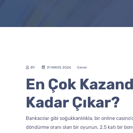
BY
31 MAYIS 2026
Genel
En Çok Kazandı
Kadar Çıkar?
Bankacılar gibi soğukkanlılıkla, bir online casino’
döndürme oranı olan bir oyunun, 2.5 katı bir bonu