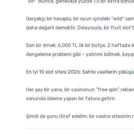
“VIP” olunca, genellikle yüzde 1.5 bir extra bon
Gerçekçi bir hesapla, bir oyun içindeki “wild” s
daha değerli demektir. Dolayısıyla, bir fruit slo
Son bir örnek: 6,000 TL lik bir bütçe, 2 haftada ik
dengeleme problemi gibi – yatırımı bölmek, kayıpl
En iyi 15 slot sitesi 2026: Sahte vaatlerin çöküş
Her şey bir yana, bir casinonun “free spin” rekla
sonunda ödeme yapan bir fatura getirir.
Şimdi de şunu itiraf edelim: bir casino sitesini