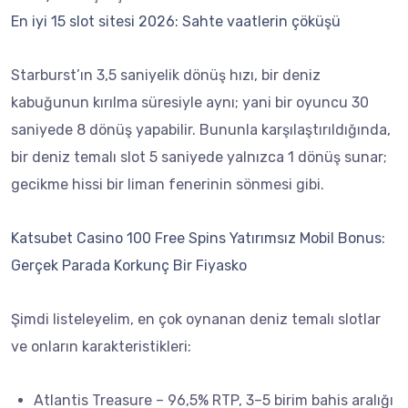
En iyi 15 slot sitesi 2026: Sahte vaatlerin çöküşü
Starburst’ın 3,5 saniyelik dönüş hızı, bir deniz
kabuğunun kırılma süresiyle aynı; yani bir oyuncu 30
saniyede 8 dönüş yapabilir. Bununla karşılaştırıldığında,
bir deniz temalı slot 5 saniyede yalnızca 1 dönüş sunar;
gecikme hissi bir liman fenerinin sönmesi gibi.
Katsubet Casino 100 Free Spins Yatırımsız Mobil Bonus:
Gerçek Parada Korkunç Bir Fiyasko
Şimdi listeleyelim, en çok oynanan deniz temalı slotlar
ve onların karakteristikleri:
Atlantis Treasure – 96,5% RTP, 3–5 birim bahis aralığı