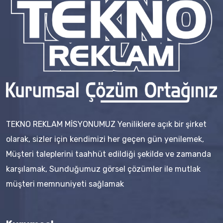
TEKNO REKLAM MİSYONUMUZ Yeniliklere açık bir şirket
olarak, sizler için kendimizi her geçen gün yenilemek,
Müşteri taleplerini taahhüt edildiği şekilde ve zamanda
karşılamak, Sunduğumuz görsel çözümler ile mutlak
müşteri memnuniyeti sağlamak