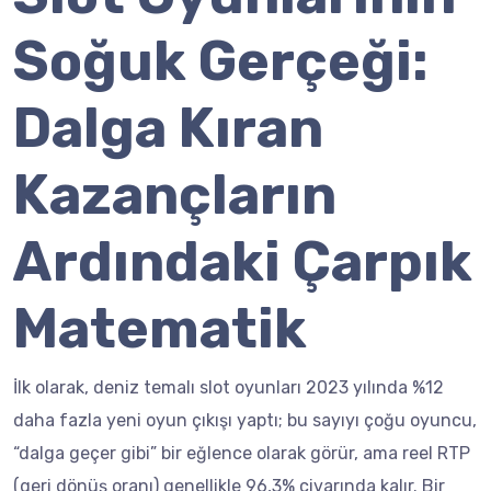
Soğuk Gerçeği:
Dalga Kıran
Kazançların
Ardındaki Çarpık
Matematik
İlk olarak, deniz temalı slot oyunları 2023 yılında %12
daha fazla yeni oyun çıkışı yaptı; bu sayıyı çoğu oyuncu,
“dalga geçer gibi” bir eğlence olarak görür, ama reel RTP
(geri dönüş oranı) genellikle 96,3% civarında kalır. Bir