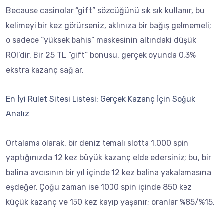
Because casinolar “gift” sözcüğünü sık sık kullanır, bu
kelimeyi bir kez görürseniz, aklınıza bir bağış gelmemeli;
o sadece “yüksek bahis” maskesinin altındaki düşük
ROI’dir. Bir 25 TL “gift” bonusu, gerçek oyunda 0,3%
ekstra kazanç sağlar.
En İyi Rulet Sitesi Listesi: Gerçek Kazanç İçin Soğuk
Analiz
Ortalama olarak, bir deniz temalı slotta 1.000 spin
yaptığınızda 12 kez büyük kazanç elde edersiniz; bu, bir
balina avcısının bir yıl içinde 12 kez balina yakalamasına
eşdeğer. Çoğu zaman ise 1000 spin içinde 850 kez
küçük kazanç ve 150 kez kayıp yaşanır; oranlar %85/%15.