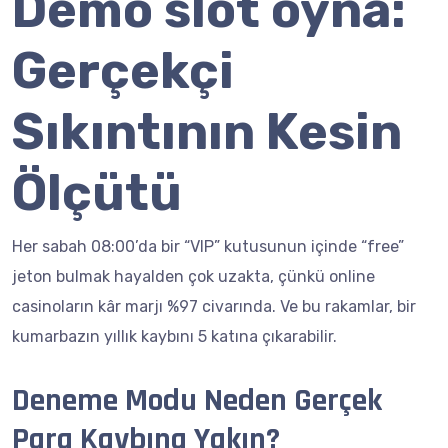
Demo slot oyna:
Gerçekçi
Sıkıntının Kesin
Ölçütü
Her sabah 08:00’da bir “VIP” kutusunun içinde “free”
jeton bulmak hayalden çok uzakta, çünkü online
casinoların kâr marjı %97 civarında. Ve bu rakamlar, bir
kumarbazın yıllık kaybını 5 katına çıkarabilir.
Deneme Modu Neden Gerçek
Para Kaybına Yakın?