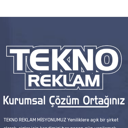
TEKNO REKLAM MİSYONUMUZ Yeniliklere açık bir şirket