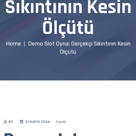
Sıkıntının Kesin
Ölçütü
Home
Demo Slot Oyna: Gerçekçi Sıkıntının Kesin
|
Ölçütü
BY
31 MAYIS 2026
Genel