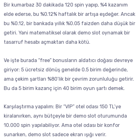
Bir kumarbaz 30 dakikada 120 spin yapıp, %4 kazanım
elde ederse, bu %0.12% haftalık bir artışa eşdeğer. Ancak
bu %0.12, bir bankada yıllık %0.05 faizden daha düşük bir
getiri. Yani matematiksel olarak demo slot oynamak bir
tasarruf hesabı açmaktan daha kötü.
Ve işte burada “free” bonusların aldatıcı doğası devreye
giriyor: 5 ücretsiz dönüş genelde 0.5 birim değerinde,
ama çekim şartları %80’lik bir çevrim zorunluluğu getirir.
Bu da 5 birim kazanç için 40 birim oyun şartı demek.
Karşılaştırma yapalım: Bir “VIP” otel odası 150 TL’ye
kiralanırken, aynı bütçeyle bir demo slot oturumunda
10.000 spin yapılabiliyor. Ama otel odası bir konfor
sunarken, demo slot sadece ekran ışığı verir.