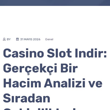
BY
31 MAYIS 2026
Genel
Casino Slot Indir:
Gerçekçi Bir
Hacim Analizi ve
Sıradan