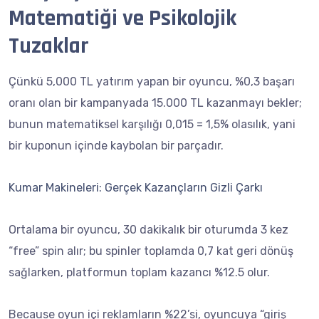
Matematiği ve Psikolojik
Tuzaklar
Çünkü 5,000 TL yatırım yapan bir oyuncu, %0,3 başarı
oranı olan bir kampanyada 15.000 TL kazanmayı bekler;
bunun matematiksel karşılığı 0,015 = 1,5% olasılık, yani
bir kuponun içinde kaybolan bir parçadır.
Kumar Makineleri: Gerçek Kazançların Gizli Çarkı
Ortalama bir oyuncu, 30 dakikalık bir oturumda 3 kez
“free” spin alır; bu spinler toplamda 0,7 kat geri dönüş
sağlarken, platformun toplam kazancı %12.5 olur.
Because oyun içi reklamların %22’si, oyuncuya “giriş