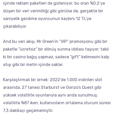
içinde reklam paketleri de gizleniyor; bu oran %0,2’ye
düşen bir veri verimliliği gibi görülse de, gerçekte bir
saniyelik gecikme oyuncunun kaybını 12 TL’ye
çıkarabiliyor.
And bu veri akışı, Mr Green’in “VIP” promosyonu gibi bir
paketle “ücretsiz” bir dönüş sunma iddiası taşıyor; tabii
ki bir casino bağış yapmaz, sadece “gift” kelimesini kalp
atışı gibi bir metin içinde saklar.
Karşılaştırmalı bir örnek: 2022’de 1.000 indirilen slot
arasında, 27 tanesi Starburst ve Gonzo’s Quest gibi
yüksek volatilite oyunlarıyla aynı anda sunulmuş;
volatilite %87 iken, kullanıcıların ortalama oturum süresi
7,3 dakikayı geçememiştir.