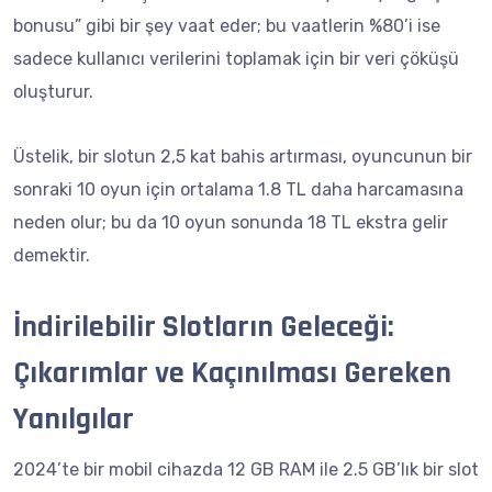
bonusu” gibi bir şey vaat eder; bu vaatlerin %80’i ise
sadece kullanıcı verilerini toplamak için bir veri çöküşü
oluşturur.
Üstelik, bir slotun 2,5 kat bahis artırması, oyuncunun bir
sonraki 10 oyun için ortalama 1.8 TL daha harcamasına
neden olur; bu da 10 oyun sonunda 18 TL ekstra gelir
demektir.
İndirilebilir Slotların Geleceği:
Çıkarımlar ve Kaçınılması Gereken
Yanılgılar
2024’te bir mobil cihazda 12 GB RAM ile 2.5 GB’lık bir slot