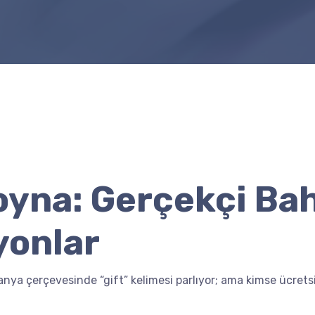
oyna: Gerçekçi Bahi
zyonlar
nya çerçevesinde “gift” kelimesi parlıyor; ama kimse ücrets