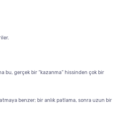
iler.
 ama bu, gerçek bir “kazanma” hissinden çok bir
rlatmaya benzer; bir anlık patlama, sonra uzun bir