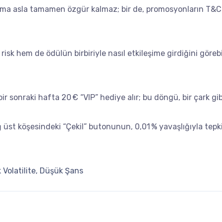
ir, ama asla tamamen özgür kalmaz; bir de, promosyonların T&C
 risk hem de ödülün birbiriyle nasıl etkileşime girdiğini göre
ir sonraki hafta 20 € “VIP” hediye alır; bu döngü, bir çark gi
 üst köşesindeki “Çekil” butonunun, 0,01 % yavaşlığıyla tepk
Volatilite, Düşük Şans