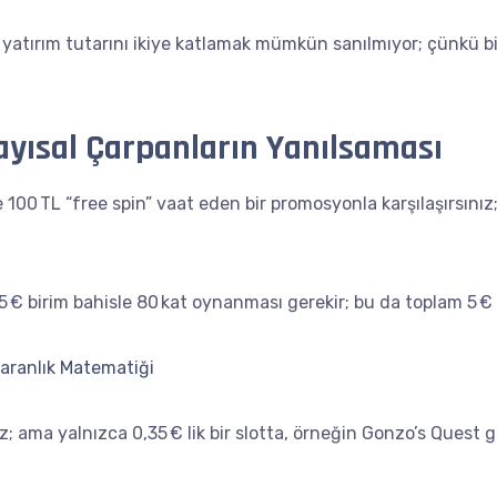
le yatırım tutarını ikiye katlamak mümkün sanılmıyor; çünkü b
ayısal Çarpanların Yanılsaması
 100 TL “free spin” vaat eden bir promosyonla karşılaşırsını
 € birim bahisle 80 kat oynanması gerekir; bu da toplam 5 € k
Karanlık Matematiği
z; ama yalnızca 0,35 € lik bir slotta, örneğin Gonzo’s Quest g