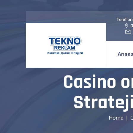
Telefo
O
Anas
Casino o
Strateji
Home
C
|