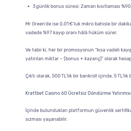
3 günlik bonus süresi: Zaman kısıtlaması %90 ka
Mr Green’de ise 0,01 €’luk mikro bahisle bir daki
vadede %97 kayıp oranı hâlâ hüküm sürer.
Ve tabii ki, her bir promosyonun “kısa vadeli kay
yatırılan miktar – (bonus + kazanç)” olarak hesap
Çıktı olarak, 500 TL’lik bir bankroll içinde, 5 TL’
Krattbet Casino 60 Ücretsiz Döndürme Yatırım
İçinde bulundukları platformun güvenlik sertifikala
sızması yaşanabilir.