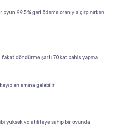
ir oyun 99,5 % geri ödeme oranıyla çırpınırken,
z; fakat döndürme şartı 70 kat bahis yapma
ayıp anlamına gelebilir.
ibi yüksek volatiliteye sahip bir oyunda