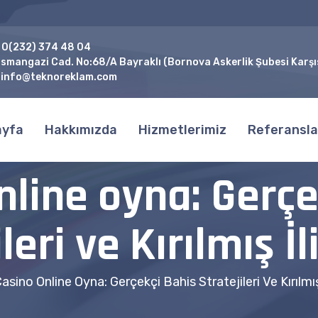
n
0(232) 374 48 04
smangazi Cad. No:68/A Bayraklı (Bornova Askerlik Şubesi Karşı
info@teknoreklam.com
ayfa
Hakkımızda
Hizmetlerimiz
Referansla
nline oyna: Gerçe
leri ve Kırılmış İ
asino Online Oyna: Gerçekçi Bahis Stratejileri Ve Kırılmış