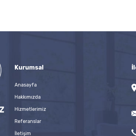
Kurumsal
İ
Anasayfa
Hakkımızda
Hizmetlerimiz
Referanslar
İletişim