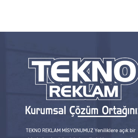
TEKNO REKLAM MİSYONUMUZ Yeniliklere açık bir