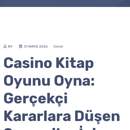
BY
31 MAYIS 2026
Genel
Casino Kitap
Oyunu Oyna:
Gerçekçi
Kararlara Düşen