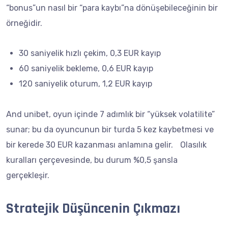
“bonus”un nasıl bir “para kaybı”na dönüşebileceğinin bir
örneğidir.
30 saniyelik hızlı çekim, 0,3 EUR kayıp
60 saniyelik bekleme, 0,6 EUR kayıp
120 saniyelik oturum, 1,2 EUR kayıp
And unibet, oyun içinde 7 adımlık bir “yüksek volatilite”
sunar; bu da oyuncunun bir turda 5 kez kaybetmesi ve
bir kerede 30 EUR kazanması anlamına gelir. Olasılık
kuralları çerçevesinde, bu durum %0,5 şansla
gerçekleşir.
Stratejik Düşüncenin Çıkmazı