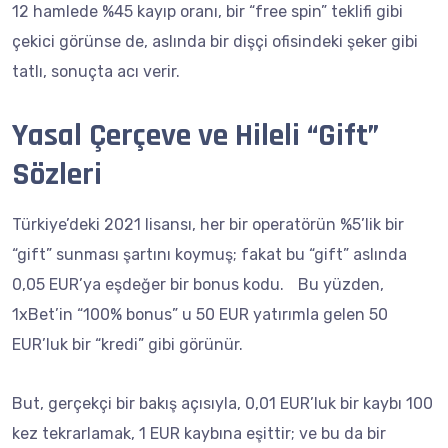
12 hamlede %45 kayıp oranı, bir “free spin” teklifi gibi
çekici görünse de, aslında bir dişçi ofisindeki şeker gibi
tatlı, sonuçta acı verir.
Yasal Çerçeve ve Hileli “Gift”
Sözleri
Türkiye’deki 2021 lisansı, her bir operatörün %5’lik bir
“gift” sunması şartını koymuş; fakat bu “gift” aslında
0,05 EUR’ya eşdeğer bir bonus kodu. Bu yüzden,
1xBet’in “100% bonus” u 50 EUR yatırımla gelen 50
EUR’luk bir “kredi” gibi görünür.
But, gerçekçi bir bakış açısıyla, 0,01 EUR’luk bir kaybı 100
kez tekrarlamak, 1 EUR kaybına eşittir; ve bu da bir