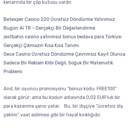
kenarında bir çöp kutusu vardır.
Betexper Casino 220 Ücretsiz Döndürme Yatırımsız
Bugün Al TR – Gerçekçi Bir Değerlendirme
jestbahis casino yatırımsız bonus bedava para Türkiye:
Gerçekçi Çıkmazın Kısa Kısa Tanımı
Gece Casino Ücretsiz Döndürme Çevrimsiz Kayıt Olunca
Sadece Bir Reklam Klibi Değil, Soğuk Bir Matematik
Problemi
And, bir oyuncu promosyonu “bonus kodu: FREE100”
olarak görür; ama bu kodun arkasında 0,02 EUR’luk bir
para kazanma şansı yatar. Bu, bir dişçiye “ücretsiz diş
çekimi” vaat edilmesi gibi bir hayal kırıklığıdır.