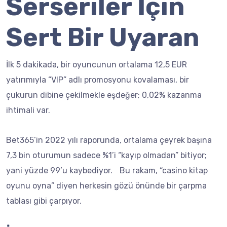
Serseriler İçin
Sert Bir Uyaran
İlk 5 dakikada, bir oyuncunun ortalama 12,5 EUR
yatırımıyla “VIP” adlı promosyonu kovalaması, bir
çukurun dibine çekilmekle eşdeğer; 0,02% kazanma
ihtimali var.
Bet365’in 2022 yılı raporunda, ortalama çeyrek başına
7,3 bin oturumun sadece %1’i “kayıp olmadan” bitiyor;
yani yüzde 99’u kaybediyor. Bu rakam, “casino kitap
oyunu oyna” diyen herkesin gözü önünde bir çarpma
tablası gibi çarpıyor.