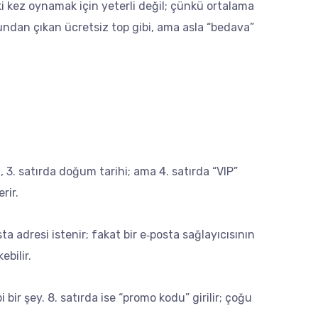
iki kez oynamak için yeterli değil; çünkü ortalama
dan çıkan ücretsiz top gibi, ama asla “bedava”
im, 3. satırda doğum tarihi; ama 4. satırda “VIP”
rir.
ta adresi istenir; fakat bir e‑posta sağlayıcısının
ebilir.
bir şey. 8. satırda ise “promo kodu” girilir; çoğu