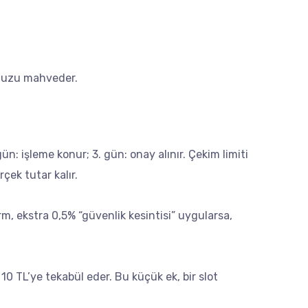
ğunuzu mahveder.
ün: işleme konur; 3. gün: onay alınır. Çekim limiti
çek tutar kalır.
m, ekstra 0,5% “güvenlik kesintisi” uygularsa,
10 TL’ye tekabül eder. Bu küçük ek, bir slot