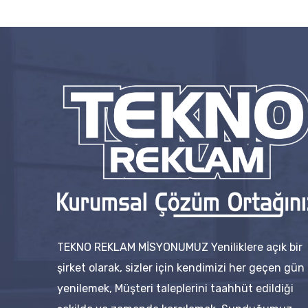
TEKNO REKLAM MİSYONUMUZ Yeniliklere açık bir
şirket olarak, sizler için kendimizi her geçen gün
yenilemek, Müşteri taleplerini taahhüt edildiği