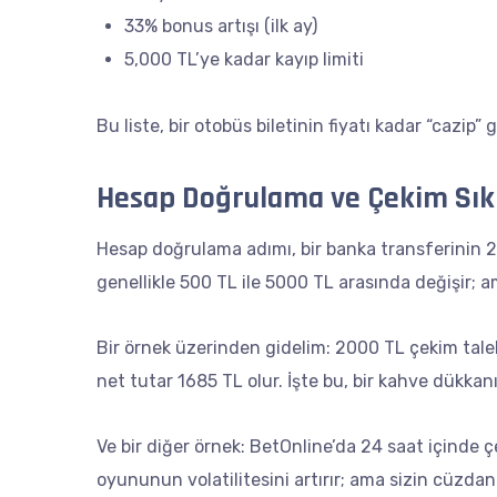
33% bonus artışı (ilk ay)
5,000 TL’ye kadar kayıp limiti
Bu liste, bir otobüs biletinin fiyatı kadar “cazip
Hesap Doğrulama ve Çekim Sıkı
Hesap doğrulama adımı, bir banka transferinin 2 iş
genellikle 500 TL ile 5000 TL arasında değişir; a
Bir örnek üzerinden gidelim: 2000 TL çekim talebi
net tutar 1685 TL olur. İşte bu, bir kahve dükkanın
Ve bir diğer örnek: BetOnline’da 24 saat içinde ç
oyununun volatilitesini artırır; ama sizin cüzdanın