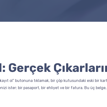
l: Gerçek Çıkarları
 “kayıt ol” butonuna tıklamak, bir çöp kutusundaki eski bir ka
i ister; bir pasaport, bir ehliyet ve bir fatura. Bu üç belge, 