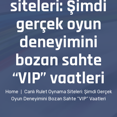
siteleri: Şimdi
gerçek oyun
deneyimini
bozan sahte
“VIP” vaatleri
Home
Canlı Rulet Oynama Siteleri: Şimdi Gerçek
|
Oyun Deneyimini Bozan Sahte “VIP” Vaatleri