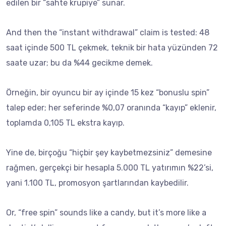
edilen bir “sahte krupiye” sunar.
And then the “instant withdrawal” claim is tested: 48
saat içinde 500 TL çekmek, teknik bir hata yüzünden 72
saate uzar; bu da %44 gecikme demek.
Örneğin, bir oyuncu bir ay içinde 15 kez “bonuslu spin”
talep eder; her seferinde %0,07 oranında “kayıp” eklenir,
toplamda 0,105 TL ekstra kayıp.
Yine de, birçoğu “hiçbir şey kaybetmezsiniz” demesine
rağmen, gerçekçi bir hesapla 5.000 TL yatırımın %22’si,
yani 1.100 TL, promosyon şartlarından kaybedilir.
Or, “free spin” sounds like a candy, but it’s more like a