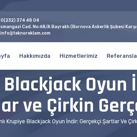
n
0(232) 374 48 04
smangazi Cad. No:68/A Bayraklı (Bornova Askerlik Şubesi Karşı
info@teknoreklam.com
ayfa
Hakkımızda
Hizmetlerimiz
Referansla
 Blackjack Oyun İ
lar ve Çirkin Gerç
lı Krupiye Blackjack Oyun İndir: Gerçekçi Şartlar Ve Çir