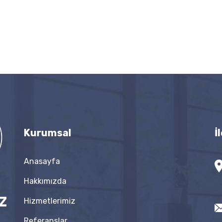
Kurumsal
İ
Anasayfa
Hakkımızda
Hizmetlerimiz
Referanslar