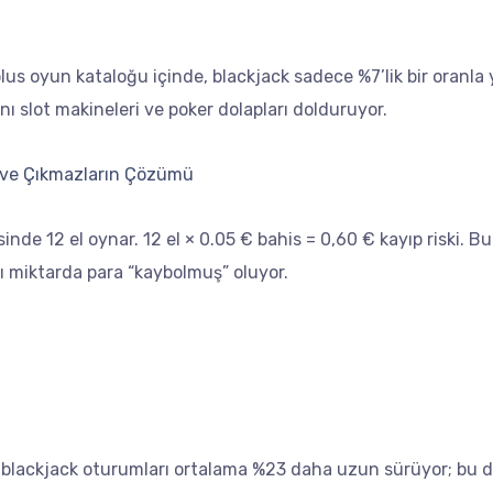
s oyun kataloğu içinde, blackjack sadece %7’lik bir oranla 
nı slot makineleri ve poker dolapları dolduruyor.
n ve Çıkmazların Çözümü
nde 12 el oynar. 12 el × 0.05 € bahis = 0,60 € kayıp riski. Bu 
nı miktarda para “kaybolmuş” oluyor.
nlı blackjack oturumları ortalama %23 daha uzun sürüyor; bu