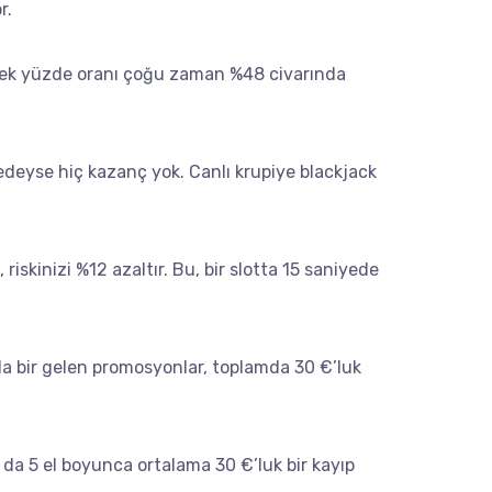
r.
erçek yüzde oranı çoğu zaman %48 civarında
redeyse hiç kazanç yok. Canlı krupiye blackjack
 riskinizi %12 azaltır. Bu, bir slotta 15 saniyede
da bir gelen promosyonlar, toplamda 30 €’luk
u da 5 el boyunca ortalama 30 €’luk bir kayıp