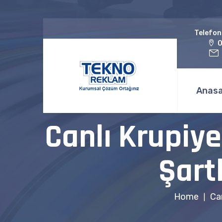
Telefo
O
Anas
Canlı Krupiye
Şart
Home
Can
|