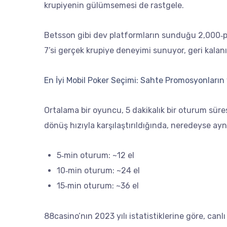
krupiyenin gülümsemesi de rastgele.
Betsson gibi dev platformların sunduğu 2,000‑plu
7’si gerçek krupiye deneyimi sunuyor, geri kalanı
En İyi Mobil Poker Seçimi: Sahte Promosyonları
Ortalama bir oyuncu, 5 dakikalık bir oturum süresi
dönüş hızıyla karşılaştırıldığında, neredeyse ay
5‑min oturum: ~12 el
10‑min oturum: ~24 el
15‑min oturum: ~36 el
88casino’nın 2023 yılı istatistiklerine göre, ca