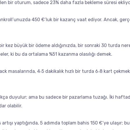
rilen bir oturum, sadece 23% daha fazla bekleme süresi ekliyo
€ bankroll’unuzda 450 €’luk bir kazanç vaat ediyor. Ancak, g
bir kez büyük bir ödeme aldığınızda, bir sonraki 30 turda ne
geler, ki bu da ortalama %51 kazanma olasılığı demek.
jack masalarında, 4‑5 dakikalık hızlı bir turda 6‑8 kart çekmek,
kça duyulur; ama bu sadece bir pazarlama tuzağı. İki hafta
r olabilir.
is artışı yaptığında, 5 adımda toplam bahis 150 €’ye ulaşır; b