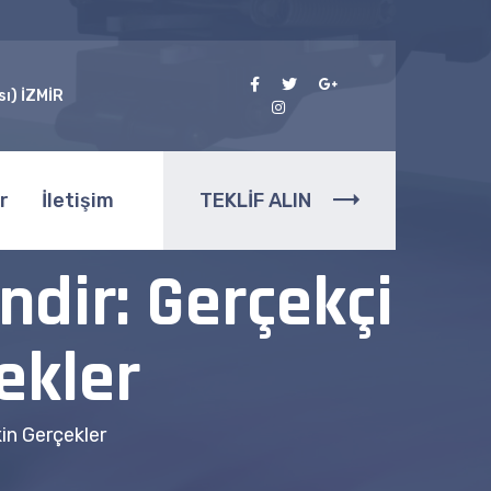
sı) İZMİR
r
İletişim
TEKLİF ALIN
ndir: Gerçekçi
ekler
kin Gerçekler