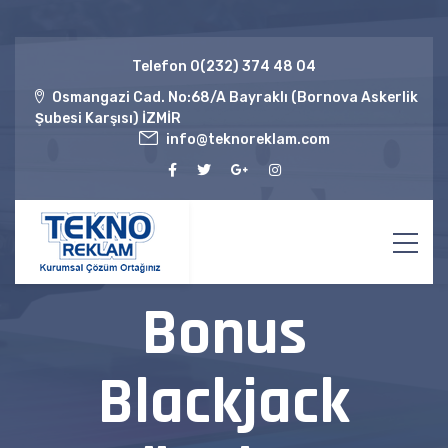
Telefon
0(232) 374 48 04
Osmangazi Cad. No:68/A Bayraklı (Bornova Askerlik
Şubesi Karşısı) İZMİR
info@teknoreklam.com
Bonus
Blackjack