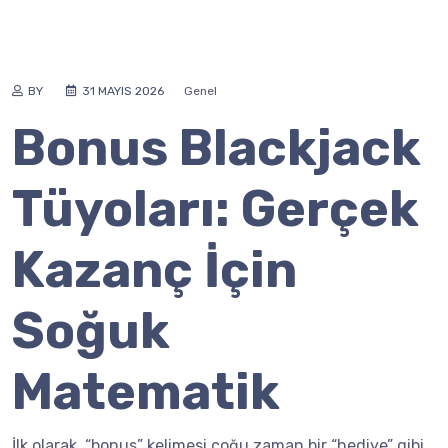
BY
31 MAYIS 2026
Genel
Bonus Blackjack
Tüyoları: Gerçek
Kazanç İçin
Soğuk
Matematik
İlk olarak, “bonus” kelimesi çoğu zaman bir “hediye” gibi