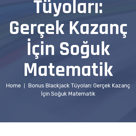
Tüyoları:
Gerçek Kazanç
İçin Soğuk
Matematik
Home
Bonus Blackjack Tüyoları: Gerçek Kazanç
|
İçin Soğuk Matematik