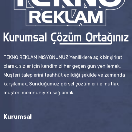
TEKNO REKLAM MİSYONUMUZ Yeniliklere açık bir şirket
olarak, sizler için kendimizi her geçen gün yenilemek,
Müşteri taleplerini taahhüt edildiği şekilde ve zamanda
karşılamak, Sunduğumuz görsel çözümler ile mutlak
müşteri memnuniyeti sağlamak
Kurumsal